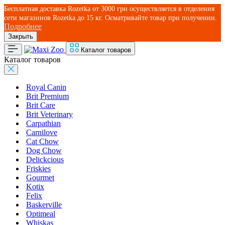
Бесплатная доставка Rozetka от
3000
грн осуществляется в отделения
сети магазинов Rozetka до 15 кг. Осматривайте товар при получении.
Подробнее
Закрыть
Каталог товаров
Каталог товаров
Royal Canin
Brit Premium
Brit Care
Brit Veterinary
Carpathian
Carnilove
Cat Chow
Dog Chow
Delickcious
Friskies
Gourmet
Kotix
Felix
Baskerville
Optimeal
Whiskas