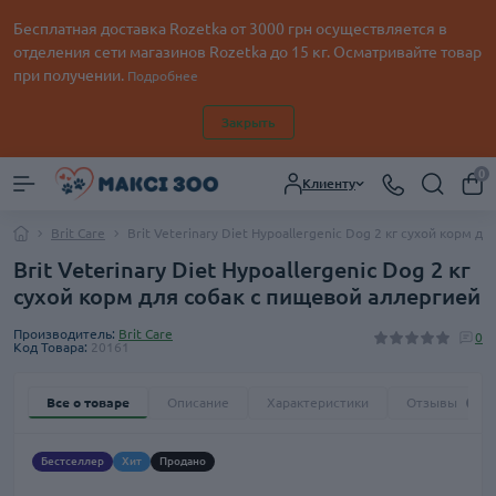
Бесплатная доставка Rozetka от
3000
грн осуществляется в
отделения сети магазинов Rozetka до 15 кг. Осматривайте товар
при получении.
Подробнее
Закрыть
0
Клиенту
Brit Care
Brit Veterinary Diet Hypoallergenic Dog 2 кг сухой корм 
Brit Veterinary Diet Hypoallergenic Dog 2 кг
сухой корм для собак с пищевой аллергией
Производитель:
Brit Care
0
Код Товара:
20161
Все о товаре
Описание
Характеристики
Отзывы
0
Бестселлер
Хит
Продано