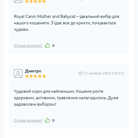
Royal Canin Mother and Babycat – ідеальний вибір для
нашого кошеняти. З'їдає все до крихти, почувається
чудово.
Отзыв полезен?
0
Дмитро
12 ноября 2025 (16:51)
Чудовий корм для найменших. Кошеня росте
здоровим, активним, травлення налагодилось. Дуже
задоволені вибором!
Отзыв полезен?
0