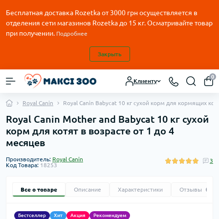
Бесплатная доставка Rozetka от
3000
грн осуществляется в
отделения сети магазинов Rozetka до 15 кг. Осматривайте товар
при получении.
Подробнее
Закрыть
0
Клиенту
Royal Canin
Royal Canin Babycat 10 кг сухой корм для кормящих кош
Royal Canin Mother and Babycat 10 кг сухой
корм для котят в возрасте от 1 до 4
месяцев
Производитель:
Royal Canin
3
Код Товара:
18253
Все о товаре
Описание
Характеристики
Отзывы
3
Бестселлер
Хит
Акция
Рекомендуем