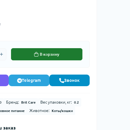
₴
В корзину
Telegram
Звонок
Бренд:
Вес упаковки, кг:
0
Brit Care
0.2
Животное:
овное питание
Коты/кошки
 заказ