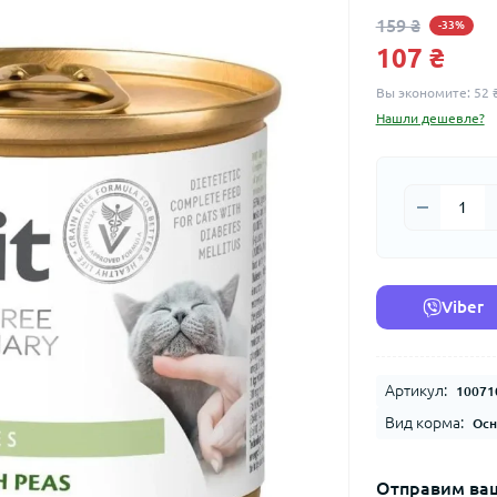
159 ₴
-33%
107 ₴
Вы экономите:
52 
Нашли дешевле?
Viber
Артикул:
10071
Вид корма:
Осн
Отправим ваш