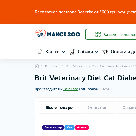
Бесплатная доставка Rozetka от
3000
грн осуществ
Каталог товаро
Кошки
Собаки
Оплата и д
Brit Care
Brit Veterinary Diet Cat Diabetes Cans
Brit Veterinary Diet Cat Di
Производитель:
Brit Care
Код Товара:
20256
Все о товаре
Описание
Харак
Бестселлер
Хит
Акция