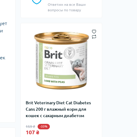
Ответим на все Ваши
вопросы по товару
ует
 и
шек
Brit Veterinary Diet Cat Diabetes
Cans 200 г влажный корм для
кошек с сахарным диабетом
159 ₴
-33%
107 ₴