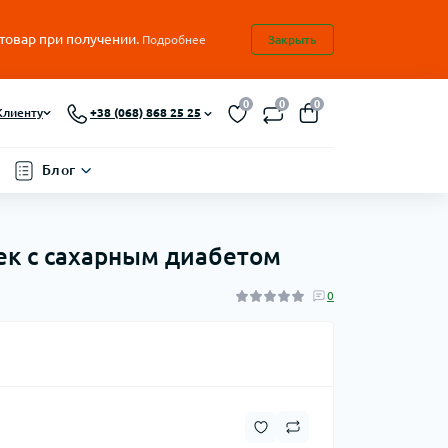
 товар при получении.
Подробнее
Закрыть
0
0
0
Клиенту
+38 (068) 868 25 25
Блог
шек с сахарным диабетом
0