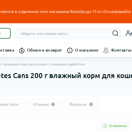
ляется в отделения сети магазинов Rozetka до 15 кг. Осматривайте
в
оставка
Обмен и возврат
О магазине
Контакты
 200 г влажный корм для кошек с сахарным диабетом
abetes Cans 200 г влажный корм для ко
теристики
Отзывы
Вопросы
0
0
В наличии