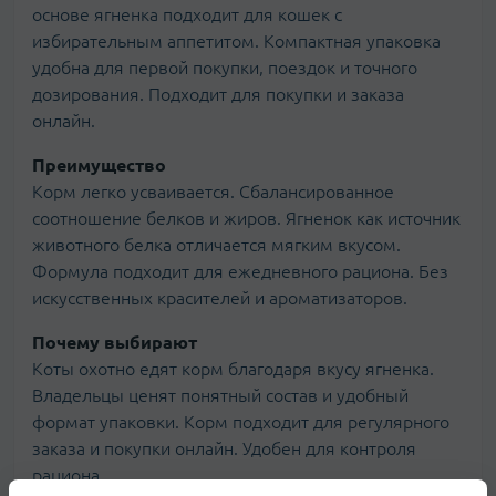
основе ягненка подходит для кошек с
избирательным аппетитом. Компактная упаковка
удобна для первой покупки, поездок и точного
дозирования. Подходит для покупки и заказа
онлайн.
Преимущество
Корм легко усваивается. Сбалансированное
соотношение белков и жиров. Ягненок как источник
животного белка отличается мягким вкусом.
Формула подходит для ежедневного рациона. Без
искусственных красителей и ароматизаторов.
Почему выбирают
Коты охотно едят корм благодаря вкусу ягненка.
Владельцы ценят понятный состав и удобный
формат упаковки. Корм подходит для регулярного
заказа и покупки онлайн. Удобен для контроля
рациона.