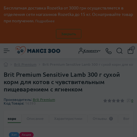
Бесплатная доставка Rozetka от
3000
грн осуществляется в
отделения сети магазинов Rozetka до 15 кг. Осматривайте товар
при получении.
Подробнее
Закрыть
0
Клиенту
Brit Premium
Brit Premium Sensitive Lamb 300 г сухой корм для к
Brit Premium Sensitive Lamb 300 г сухой
корм для котов с чувствительным
пищеварением с ягненком
Производитель:
Brit Premium
0
Код Товара:
16393
 о товаре
Описание
Характеристики
Отзывы
Вопрос
0
Хит
Акция