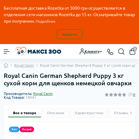
Бесплатная доставка Rozetka от
3000
грн осуществляется в
отделения сети магазинов Rozetka до 15 кг. Осматривайте товар
при получении.
Подробнее
Закрыть
0
Клиенту
Royal Canin
Royal Canin German Shepherd Puppy 3 кг сухой корм д
Royal Canin German Shepherd Puppy 3 кг
сухой корм для щенков немецкой овчарки
Производитель:
Royal Canin
0
Код Товара:
18041
Все о товаре
Описание
Характеристики
Отзывы
0
Хит
Акция