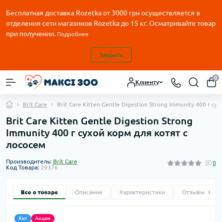
Бесплатная доставка Rozetka от
3000
грн осуществляется в
отделения сети магазинов Rozetka до 15 кг. Осматривайте товар
при получении.
Подробнее
Закрыть
0
Клиенту
Brit Care
Brit Care Kitten Gentle Digestion Strong Immunity 400 г с
Brit Care Kitten Gentle Digestion Strong
Immunity 400 г сухой корм для котят с
лососем
Производитель:
Brit Care
0
Код Товара:
29376
Все о товаре
Описание
Характеристики
Отзывы
0
Хит
Акция