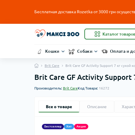
Бесплатная доставка Rozetka от
3000
грн осуществ
Каталог товаро
Кошки
Собаки
Оплата и д
Brit Care
Brit Care GF Activity Support 7 кг сухо
Brit Care GF Activity Suppo
Производитель:
Brit Care
Код Товара:
16272
Все о товаре
Описание
Харак
Бестселлер
Хит
Акция