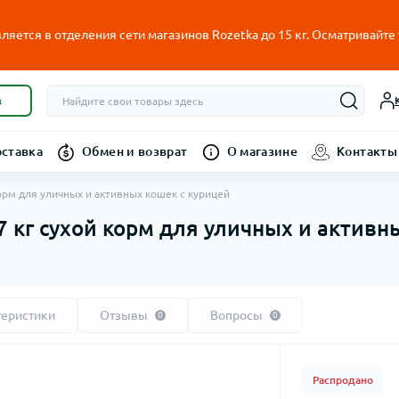
ляется в отделения сети магазинов Rozetka до 15 кг. Осматривайте
в
оставка
Обмен и возврат
О магазине
Контакты
й корм для уличных и активных кошек с курицей
rt 7 кг сухой корм для уличных и актив
теристики
Отзывы
Вопросы
0
0
Распродано