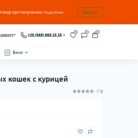
 товар при получении.
Подробнее
Закрыть
0
0
0
Клиенту
+38 (068) 868 25 25
Блог
ных кошек с курицей
0