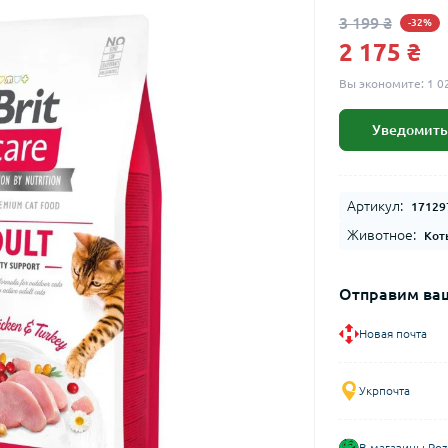
3 199 ₴
-32%
2 175 ₴
Вы экономите:
1 0
Уведомить
Артикул:
17129
Животное:
Кот
Отправим ваш
Новая почта
Укрпочта
В магазины Roz