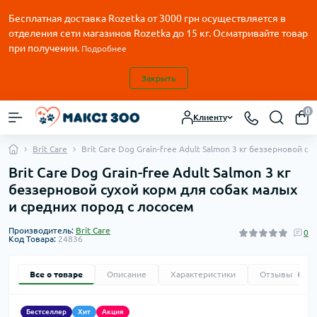
Бесплатная доставка Rozetka от
3000
грн осуществляется в
отделения сети магазинов Rozetka до 15 кг. Осматривайте товар
при получении.
Подробнее
Закрыть
0
Клиенту
Brit Care
Brit Care Dog Grain-free Adult Salmon 3 кг беззерновой 
Brit Care Dog Grain-free Adult Salmon 3 кг
беззерновой сухой корм для собак малых
и средних пород с лососем
Производитель:
Brit Care
0
Код Товара:
24836
Все о товаре
Описание
Характеристики
Отзывы
0
Бестселлер
Хит
Акция