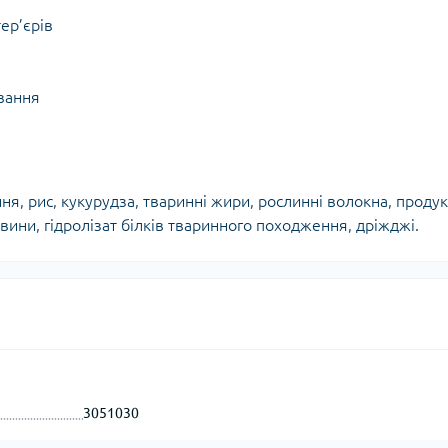
ер’єрів
вання
ня, рис, кукурудза, тваринні жири, рослинні волокна, проду
ини, гідролізат білків тваринного походження, дріжджі.
3051030