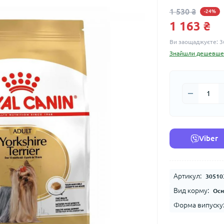
1 530 ₴
-24%
1 163 ₴
Ви заощаджуєте:
3
Знайшли дешевше
Viber
Артикул:
30510
Вид корму:
Осн
Форма випуску