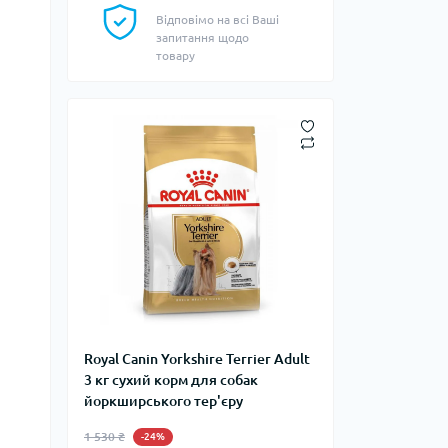
Відповімо на всі Ваші
запитання щодо
товару
Royal Canin Yorkshire Terrier Adult
3 кг сухий корм для собак
йоркширського тер'єру
1 530 ₴
-24%