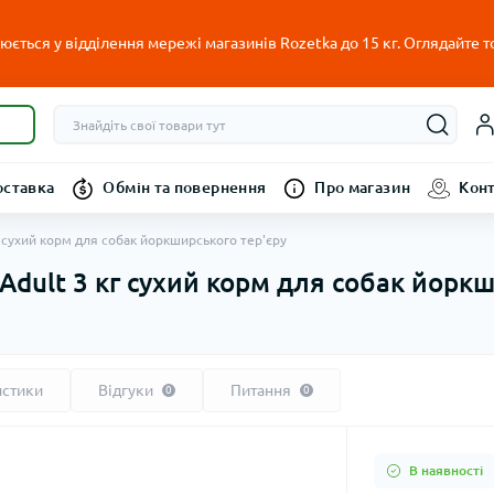
ється у відділення мережі магазинів Rozetka до 15 кг. Оглядайте т
оставка
Обмін та повернення
Про магазин
Кон
 кг сухий корм для собак йоркширського тер'єру
r Adult 3 кг сухий корм для собак йорк
истики
Відгуки
Питання
0
0
В наявності