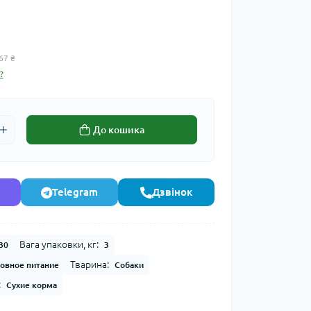
67 ₴
?
До кошика
Telegram
Дзвінок
Вага упаковки, кг:
30
3
Тварина:
овное питание
Собаки
:
Сухие корма