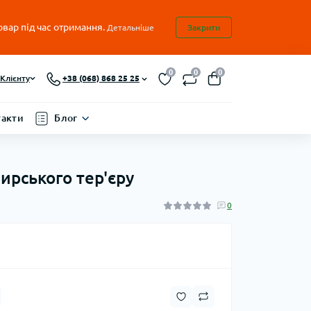
овар під час отримання.
Детальніше
Закрити
0
0
0
Клієнту
+38 (068) 868 25 25
такти
Блог
ширського тер'єру
0