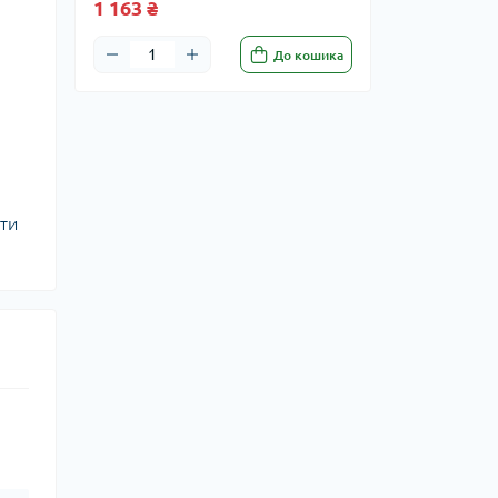
1 163 ₴
До кошика
кти