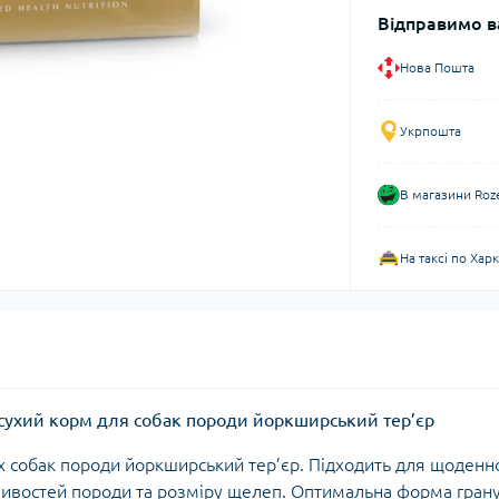
Відправимо в
Нова Пошта
Укрпошта
В магазини Roz
На таксі по Хар
г — сухий корм для собак породи йоркширський тер’єр
 собак породи йоркширський тер’єр. Підходить для щоденн
ивостей породи та розміру щелеп. Оптимальна форма грану