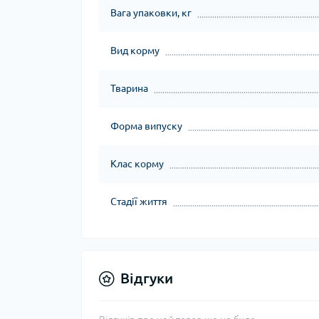
Вага упаковки, кг
Вид корму
Тварина
Форма випуску
Клас корму
Стадії життя
Відгуки