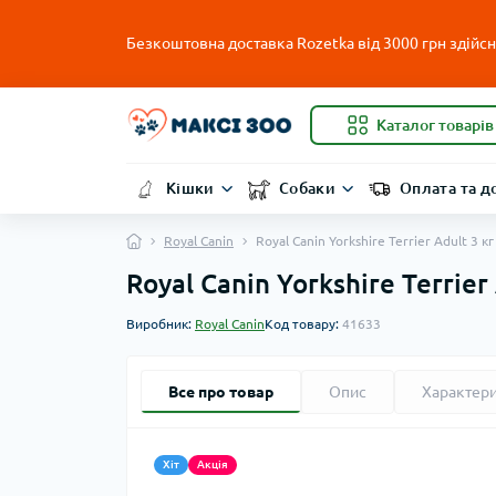
Безкоштовна доставка Rozetka від 3000 грн здійсню
Каталог товарів
Кішки
Собаки
Оплата та д
Royal Canin
Royal Canin Yorkshire Terrier Adult 3
Royal Canin Yorkshire Terrie
Виробник:
Royal Canin
Код товару:
41633
Все про товар
Опис
Характер
Хіт
Акція