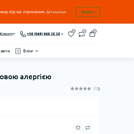
овар під час отримання.
Детальніше
Закрити
0
0
0
Клієнту
+38 (068) 868 25 25
такти
Блог
рчовою алергією
0