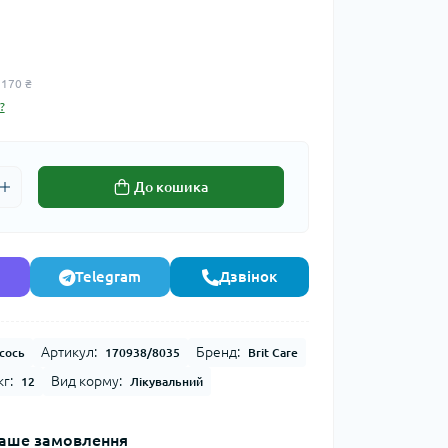
 170 ₴
?
До кошика
Telegram
Дзвінок
Артикул:
Бренд:
сось
170938/8035
Brit Care
г:
Вид корму:
12
Лікувальний
аше замовлення