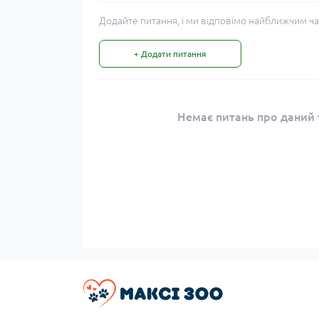
Додайте питання, і ми відповімо найближчим ча
+ Додати питання
Немає питань про даний т