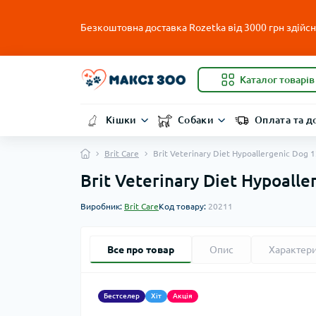
Безкоштовна доставка Rozetka від 3000 грн здійсню
Каталог товарів
Кішки
Собаки
Оплата та д
Brit Care
Brit Veterinary Diet Hypoallergenic Dog 
Brit Veterinary Diet Hypoall
Виробник:
Brit Care
Код товару:
20211
Все про товар
Опис
Характер
Бестселер
Хіт
Акція