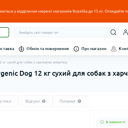
ється у відділення мережі магазинів Rozetka до 15 кг. Оглядайте т
оставка
Обмін та повернення
Про магазин
Кон
12 кг сухий для собак з харчовою алергією
ergenic Dog 12 кг сухий для собак з ха
истики
Відгуки
Питання
0
0
В наявності