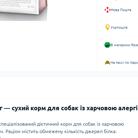
Нова Пошта
Укрпошта
В магазини Roz
На таксі по Хар
 кг — сухий корм для собак із харчовою алерг
— спеціалізований дієтичний корм для собак із харчовою
 Раціон містить обмежену кількість джерел білка.