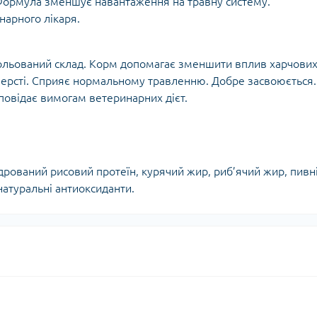
 Формула зменшує навантаження на травну систему.
нарного лікаря.
трольований склад. Корм допомагає зменшити вплив харчови
 шерсті. Сприяє нормальному травленню. Добре засвоюється.
ідповідає вимогам ветеринарних дієт.
ідрований рисовий протеїн, курячий жир, риб’ячий жир, пивн
 натуральні антиоксиданти.