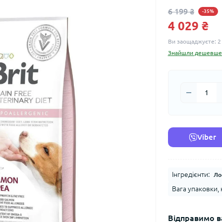
6 199 ₴
-35%
4 029 ₴
Ви заощаджуєте:
2
Знайшли дешевше
Viber
Інгредієнти:
Ло
Вага упаковки, к
Відправимо в