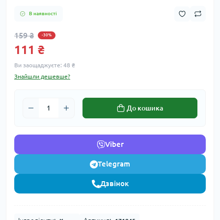
В наявності
159 ₴
-30%
111 ₴
Ви заощаджуєте:
48 ₴
Знайшли дешевше?
До кошика
Viber
Telegram
Дзвінок