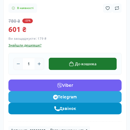
В наявності
780 ₴
-23%
601 ₴
Ви заощаджуєте:
179 ₴
Знайшли дешевше?
До кошика
Viber
Telegram
Дзвінок