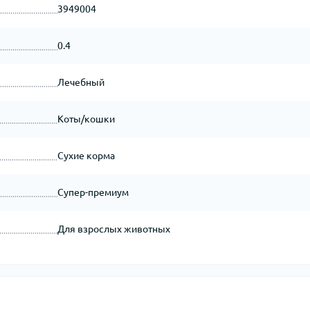
3949004
0.4
Лечебный
Коты/кошки
Сухие корма
Супер-премиум
Для взрослых животных