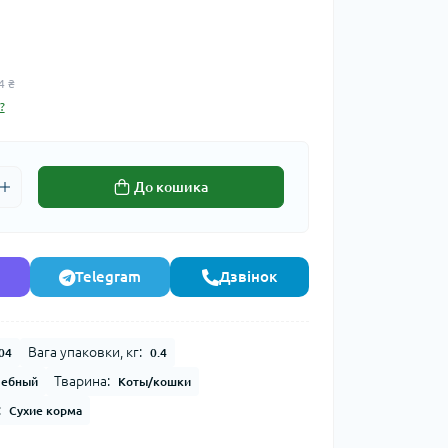
4 ₴
?
До кошика
Telegram
Дзвінок
Вага упаковки, кг:
04
0.4
Тварина:
чебный
Коты/кошки
:
Сухие корма