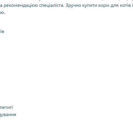
а рекомендацією спеціаліста. Зручно купити корм для котів 
ою.
ів
петиті
дування