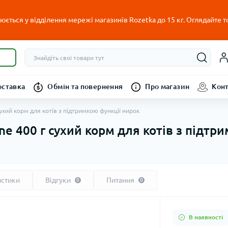
ється у відділення мережі магазинів Rozetka до 15 кг. Оглядайте т
оставка
Обмін та повернення
Про магазин
Кон
 сухий корм для котів з підтримкою функції нирок
line 400 г сухий корм для котів з підт
истики
Відгуки
Питання
0
0
В наявності