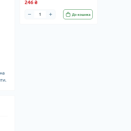
246 ₴
До кошика
нна
нти.