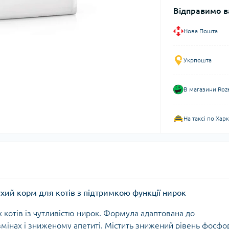
Відправимо в
Нова Пошта
Укрпошта
В магазини Roz
На таксі по Хар
 сухий корм для котів з підтримкою функції нирок
 котів із чутливістю нирок. Формула адаптована до
змінах і зниженому апетиті. Містить знижений рівень фосфо