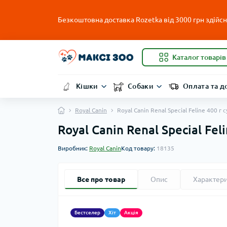
Безкоштовна доставка Rozetka від 3000 грн здійсню
Каталог товарів
Кішки
Собаки
Оплата та д
Royal Canin
Royal Canin Renal Special Feline 400 г
Royal Canin Renal Special Fe
Виробник:
Royal Canin
Код товару:
18135
Все про товар
Опис
Характер
Бестселер
Хіт
Акція