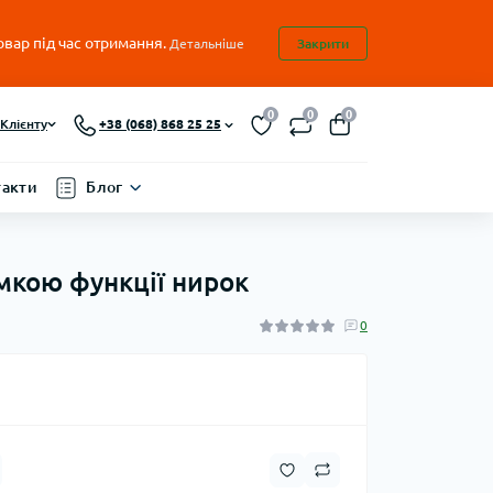
овар під час отримання.
Детальніше
Закрити
0
0
0
Клієнту
+38 (068) 868 25 25
такти
Блог
римкою функції нирок
0