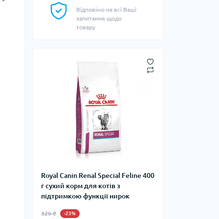
і
Відповімо на всі Ваші
запитання щодо
товару
Royal Canin Renal Special Feline 400
г сухий корм для котів з
підтримкою функції нирок
320 ₴
-23%