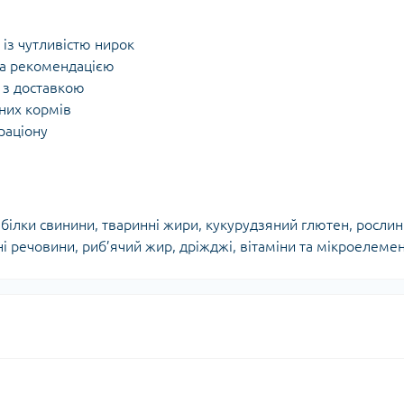
 із чутливістю нирок
 за рекомендацією
 з доставкою
рних кормів
раціону
 білки свинини, тваринні жири, кукурудзяний глютен, росли
ьні речовини, риб’ячий жир, дріжджі, вітаміни та мікроелеме