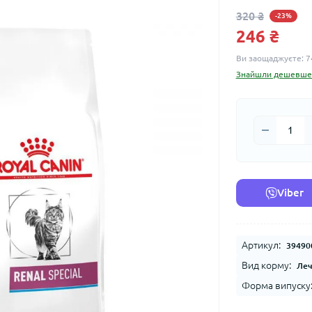
320 ₴
-23%
246 ₴
Ви заощаджуєте:
7
Знайшли дешевше
Viber
Артикул:
39490
Вид корму:
Ле
Форма випуску