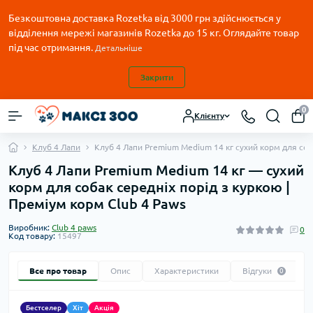
Безкоштовна доставка Rozetka від 3000 грн здійснюється у
відділення мережі магазинів Rozetka до 15 кг. Оглядайте товар
під час отримання.
Детальніше
Закрити
0
Клієнту
Клуб 4 Лапи
Клуб 4 Лапи Premium Medium 14 кг сухий корм для соба
Клуб 4 Лапи Premium Medium 14 кг — сухий
корм для собак середніх порід з куркою |
Преміум корм Club 4 Paws
Виробник:
Club 4 paws
0
Код товару:
15497
Все про товар
Опис
Характеристики
Відгуки
0
Бестселер
Хіт
Акція