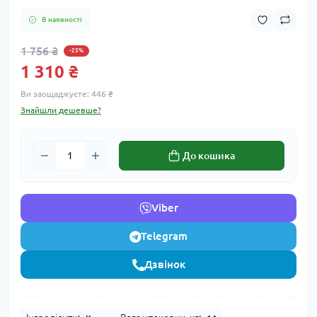
В наявності
1 756 ₴
-25%
1 310 ₴
Ви заощаджуєте:
446 ₴
Знайшли дешевше?
До кошика
Viber
Telegram
Дзвінок