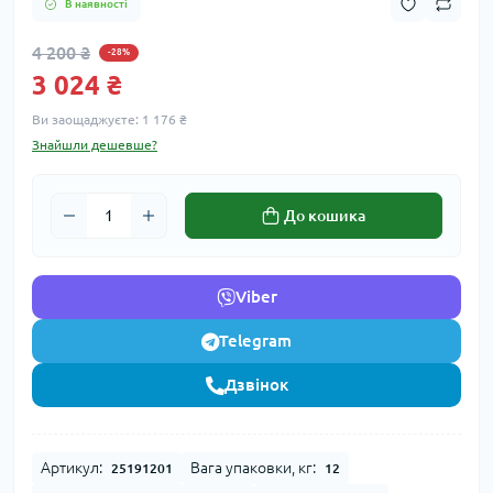
В наявності
4 200 ₴
-28%
3 024 ₴
Ви заощаджуєте:
1 176 ₴
Знайшли дешевше?
До кошика
Viber
Telegram
Дзвінок
Артикул:
Вага упаковки, кг:
25191201
12