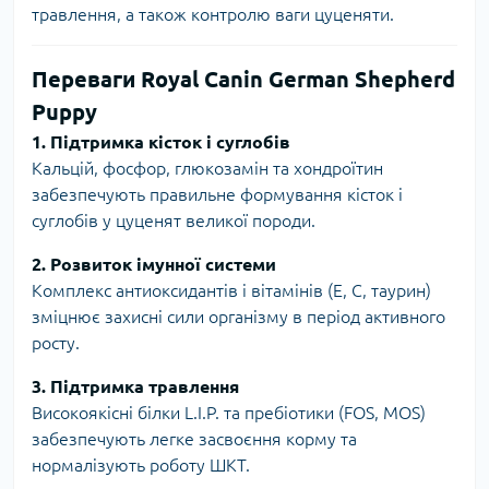
травлення, а також контролю ваги цуценяти.
Переваги Royal Canin German Shepherd
Puppy
1. Підтримка кісток і суглобів
Кальцій, фосфор, глюкозамін та хондроїтин
забезпечують правильне формування кісток і
суглобів у цуценят великої породи.
2. Розвиток імунної системи
Комплекс антиоксидантів і вітамінів (E, C, таурин)
зміцнює захисні сили організму в період активного
росту.
3. Підтримка травлення
Високоякісні білки L.I.P. та пребіотики (FOS, MOS)
забезпечують легке засвоєння корму та
нормалізують роботу ШКТ.