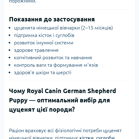
порожнини.
Показання до застосування
цуценята німецької вівчарки (2–15 місяців)
підтримка кісток і суглобів
розвиток імунної системи
здорове травлення
когнітивний розвиток та навчання
контроль ваги та формування м’язів
здоров’я шкіри та шерсті
Чому Royal Canin German Shepherd
Puppy — оптимальний вибір для
цуценят цієї породи?
Раціон враховує всі фізіологічні потреби цуценят
німецької вівчарки, підтримує
кістки, суглоби,