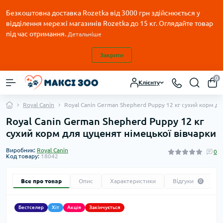
Безкоштовна доставка Rozetka від 3000 грн здійснюється у
відділення мережі магазинів Rozetka до 15 кг. Оглядайте товар
під час отримання.
Детальніше
Закрити
0
Клієнту
Royal Canin
Royal Canin German Shepherd Puppy 12 кг сухий корм дл
Royal Canin German Shepherd Puppy 12 кг
сухий корм для цуценят німецької вівчарки
Виробник:
Royal Canin
0
Код товару:
18042
Все про товар
Опис
Характеристики
Відгуки
0
Бестселер
Хіт
Акція
Закінчується