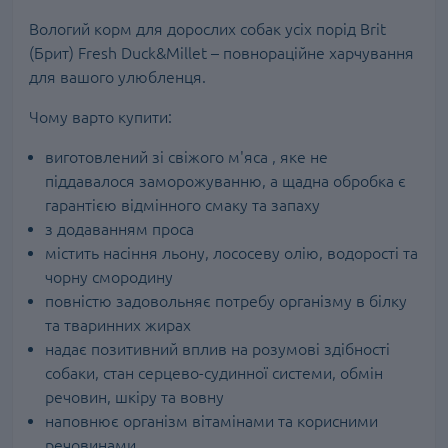
Вологий корм для дорослих собак усіх порід Brit
(Брит) Fresh Duck&Millet – повнораційне харчування
для вашого улюбленця.
Чому варто купити:
виготовлений зі свіжого м'яса , яке не
піддавалося заморожуванню, а щадна обробка є
гарантією відмінного смаку та запаху
з додаванням проса
містить насіння льону, лососеву олію, водорості та
чорну смородину
повністю задовольняє потребу організму в білку
та тваринних жирах
надає позитивний вплив на розумові здібності
собаки, стан серцево-судинної системи, обмін
речовин, шкіру та вовну
наповнює організм вітамінами та корисними
речовинами