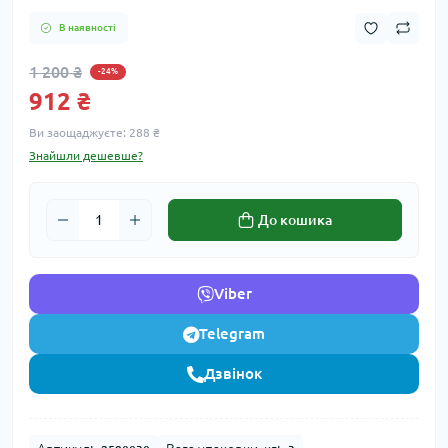
В наявності
1 200 ₴
-24%
912 ₴
Ви заощаджуєте:
288 ₴
Знайшли дешевше?
До кошика
Viber
Telegram
Дзвінок