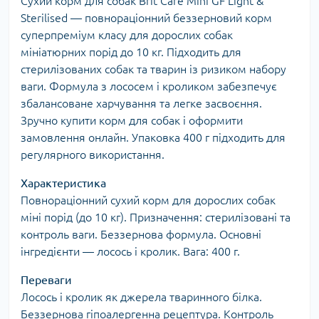
Сухий корм для собак Brit Care Mini GF Light &
Sterilised — повнораціонний беззерновий корм
суперпреміум класу для дорослих собак
мініатюрних порід до 10 кг. Підходить для
стерилізованих собак та тварин із ризиком набору
ваги. Формула з лососем і кроликом забезпечує
збалансоване харчування та легке засвоєння.
Зручно купити корм для собак і оформити
замовлення онлайн. Упаковка 400 г підходить для
регулярного використання.
Характеристика
Повнораціонний сухий корм для дорослих собак
міні порід (до 10 кг). Призначення: стерилізовані та
контроль ваги. Беззернова формула. Основні
інгредієнти — лосось і кролик. Вага: 400 г.
Переваги
Лосось і кролик як джерела тваринного білка.
Беззернова гіпоалергенна рецептура. Контроль