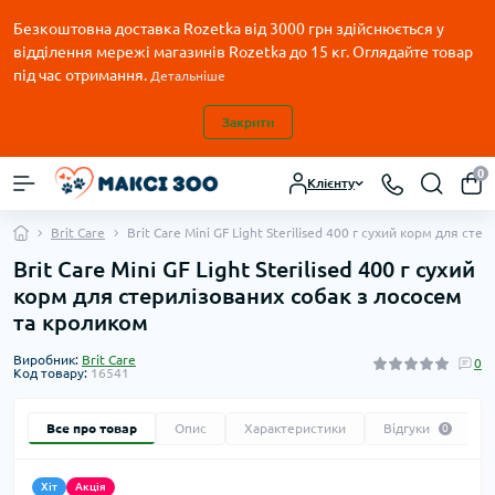
Безкоштовна доставка Rozetka від 3000 грн здійснюється у
відділення мережі магазинів Rozetka до 15 кг. Оглядайте товар
під час отримання.
Детальніше
Закрити
0
Клієнту
Brit Care
Brit Care Mini GF Light Sterilised 400 г сухий корм для ст
Brit Care Mini GF Light Sterilised 400 г сухий
корм для стерилізованих собак з лососем
та кроликом
Виробник:
Brit Care
0
Код товару:
16541
Все про товар
Опис
Характеристики
Відгуки
0
Хіт
Акція