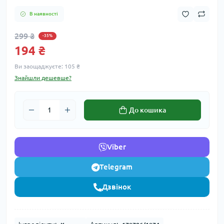
В наявності
299 ₴
-35%
194 ₴
Ви заощаджуєте:
105 ₴
Знайшли дешевше?
До кошика
Viber
Telegram
Дзвінок