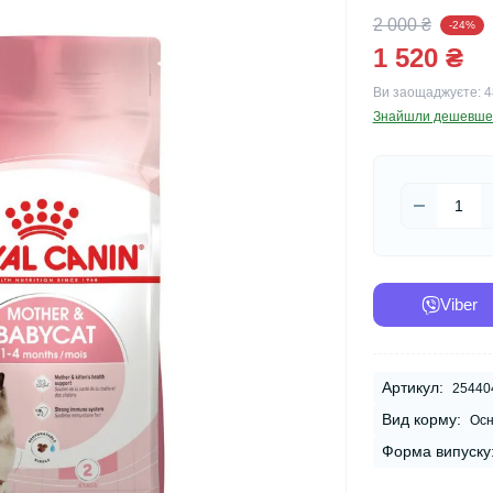
2 000 ₴
-24%
1 520 ₴
Ви заощаджуєте:
4
Знайшли дешевше
Viber
Артикул:
25440
Вид корму:
Осн
Форма випуску