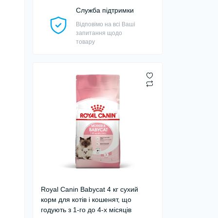
Служба підтримки
Відповімо на всі Ваші
запитання щодо
товару
Royal Canin Babycat 4 кг сухий
корм для котів і кошенят, що
годують з 1-го до 4-х місяців