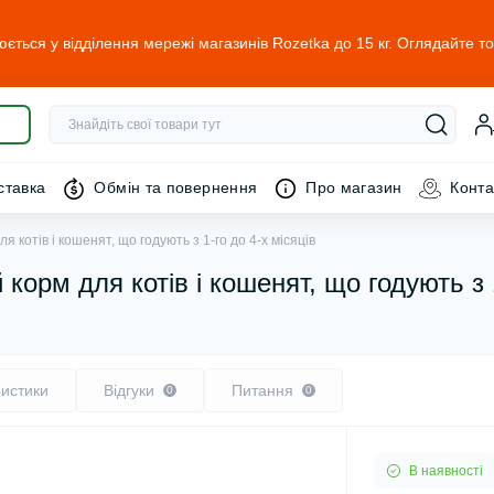
юється у відділення мережі магазинів Rozetka до 15 кг. Оглядайте т
ставка
Обмін та повернення
Про магазин
Конта
ля котів і кошенят, що годують з 1-го до 4-х місяців
 корм для котів і кошенят, що годують з 
истики
Відгуки
Питання
0
0
В наявності