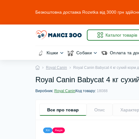
Безкоштовна доставка Rozetka від 3000 грн здійсн
Каталог товарів
Кішки
Собаки
Оплата та до
Royal Canin
Royal Canin Babycat 4 кг сухий корм д
Royal Canin Babycat 4 кг сухий
Виробник:
Royal Canin
Код товару:
18088
Все про товар
Опис
Характер
Хіт
Акція