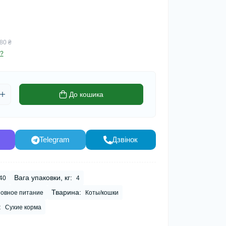
80 ₴
?
До кошика
Telegram
Дзвінок
Вага упаковки, кг:
40
4
Тварина:
овное питание
Коты/кошки
:
Сухие корма