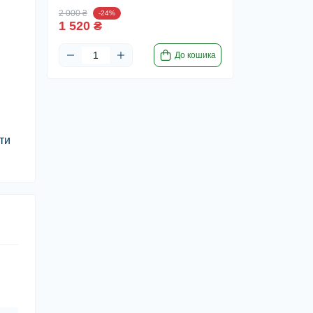
2 000 ₴
-24%
1 520 ₴
До кошика
ти