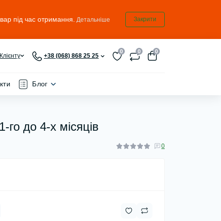
овар під час отримання.
Закрити
Детальніше
0
0
0
Клієнту
+38 (068) 868 25 25
кти
Блог
1-го до 4-х місяців
0