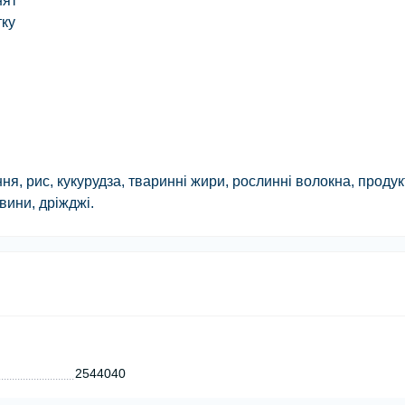
нят
тку
я, рис, кукурудза, тваринні жири, рослинні волокна, продук
вини, дріжджі.
2544040