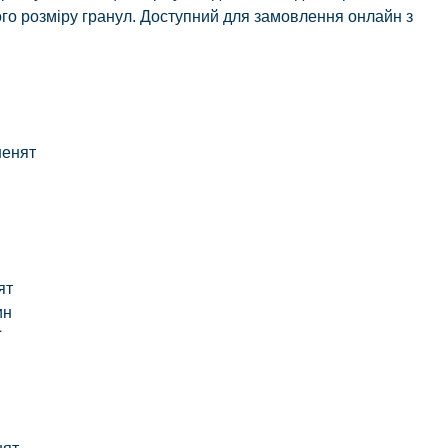
го розміру гранул. Доступний для замовлення онлайн з
шенят
ят
ин
ї