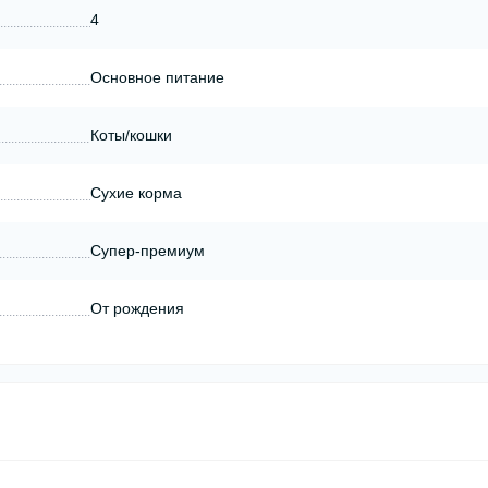
4
Основное питание
Коты/кошки
Сухие корма
Супер-премиум
От рождения