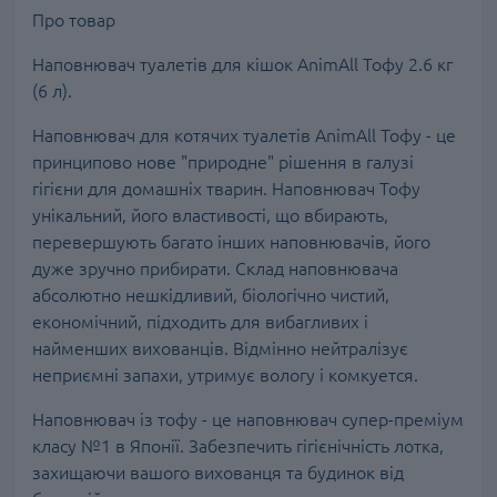
Про товар
Наповнювач туалетів для кішок AnimAll Тофу 2.6 кг
(6 л).
Наповнювач для котячих туалетів AnimAll Тофу - це
принципово нове "природне" рішення в галузі
гігієни для домашніх тварин. Наповнювач Тофу
унікальний, його властивості, що вбирають,
перевершують багато інших наповнювачів, його
дуже зручно прибирати. Склад наповнювача
абсолютно нешкідливий, біологічно чистий,
економічний, підходить для вибагливих і
найменших вихованців. Відмінно нейтралізує
неприємні запахи, утримує вологу і комкуется.
Наповнювач із тофу - це наповнювач супер-преміум
класу №1 в Японії. Забезпечить гігієнічність лотка,
захищаючи вашого вихованця та будинок від