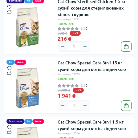
Cat Chow Sterilised Chicken 1.5 кг
Бестселер
Хіт
Акція
сухий корм для стерилізованих
кішок з куркою
Код товару: 18752
В наявності
0
332 ₴
-35%
216 ₴
Cat Chow Special Care 3in1 15 кг
Хіт
Акція
сухий корм для котів з індичкою
Код товару: 18709
В наявності
0
3 009 ₴
-36%
1 941 ₴
Cat Chow Special Care 3in1 1.5 кг
Бестселер
Хіт
Акція
сухий корм для котів з індичкою
Код товару: 18784
В наявності