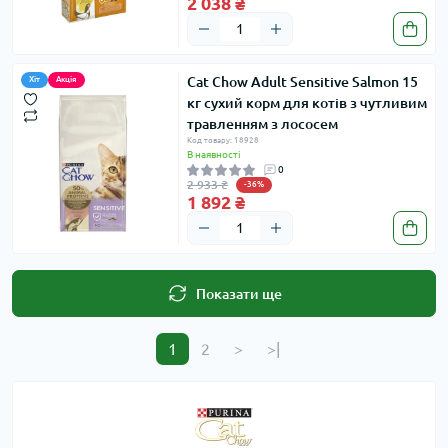
2 038 ₴
Cat Chow Adult Sensitive Salmon 15
Хіт
Акція
кг сухий корм для котів з чутливим
травленням з лососем
Код товару: 18928
В наявності
0
2 933 ₴
-36%
1 892 ₴
Показати ще
1
2
>
>|