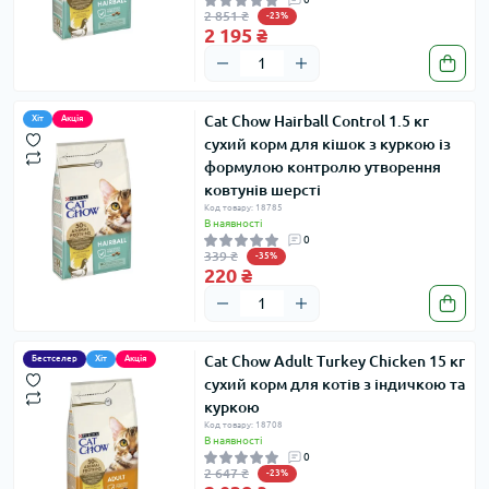
2 851 ₴
-23%
2 195 ₴
Cat Chow Hairball Control 1.5 кг
Хіт
Акція
сухий корм для кішок з куркою із
формулою контролю утворення
ковтунів шерсті
Код товару: 18785
В наявності
0
339 ₴
-35%
220 ₴
Cat Chow Adult Turkey Chicken 15 кг
Бестселер
Хіт
Акція
сухий корм для котів з індичкою та
куркою
Код товару: 18708
В наявності
0
2 647 ₴
-23%