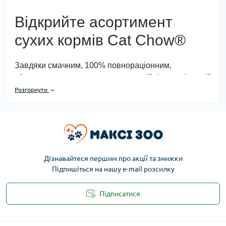
Відкрийте асортимент
сухих кормів Cat Chow®
Завдяки смачним, 100% повнораціонним,
збалансованим рецептурам та новій формулі, в якій
50%* протеїнів в сухих кормах складає тваринний
Розгорнути
білок, наша їжа розроблена відповідно до потреб
вашого кота. Знайдіть харчування, яке підходить
саме вам, обираючи з нашого асортименту для
кошенят, дорослих, стерилізованих котів або для
особливих потреб. ​
Дізнавайтеся першим про акції та знижки
Підпишіться на нашу e-mail розсилку
Відкрийте асортимент
консервованих кормів Cat
Підписатися
Chow®
Публічна оферта