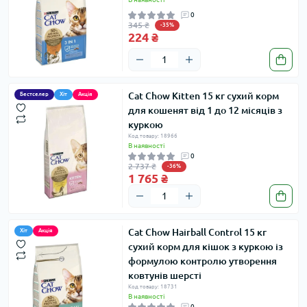
0
345 ₴
-35%
224 ₴
Cat Chow Kitten 15 кг сухий корм
Бестселер
Хіт
Акція
для кошенят від 1 до 12 місяців з
куркою
Код товару: 18966
В наявності
0
2 737 ₴
-36%
1 765 ₴
Cat Chow Hairball Control 15 кг
Хіт
Акція
сухий корм для кішок з куркою із
формулою контролю утворення
ковтунів шерсті
Код товару: 18731
В наявності
0