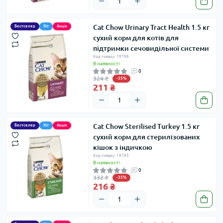
Cat Chow Urinary Tract Health 1.5 кг
Бестселер
Хіт
Акція
сухий корм для котів для
підтримки сечовидільної системи
Код товару: 18786
В наявності
0
324 ₴
-35%
211 ₴
Cat Chow Sterilised Turkey 1.5 кг
Бестселер
Хіт
Акція
сухий корм для стерилізованих
кішок з індичкою
Код товару: 18783
В наявності
0
332 ₴
-35%
216 ₴