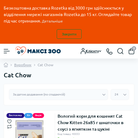
Безкоштовна доставка Rozetka від 3000 грн здійснюється у
відділення мережі магазинів Rozetka до 15 кг. Оглядайте товар
під час отримання.
Детальніше
Закрити
0
Клієнту
Виробник
Cat Chow
Cat Chow
Вологий корм для кошенят Cat
Бестселер
Хіт
Акція
Chow Kitten 26х85 г шматочки в
соусі з ягнятком та цукіні
Код товару: 40053