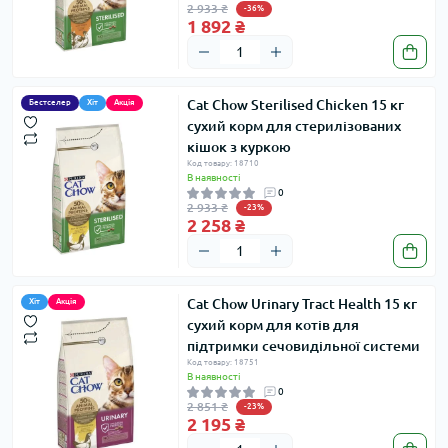
2 933 ₴
-36%
1 892 ₴
Cat Chow Sterilised Chicken 15 кг
Бестселер
Хіт
Акція
сухий корм для стерилізованих
кішок з куркою
Код товару: 18710
В наявності
0
2 933 ₴
-23%
2 258 ₴
Cat Chow Urinary Tract Health 15 кг
Хіт
Акція
сухий корм для котів для
підтримки сечовидільної системи
Код товару: 18751
В наявності
0
2 851 ₴
-23%
2 195 ₴