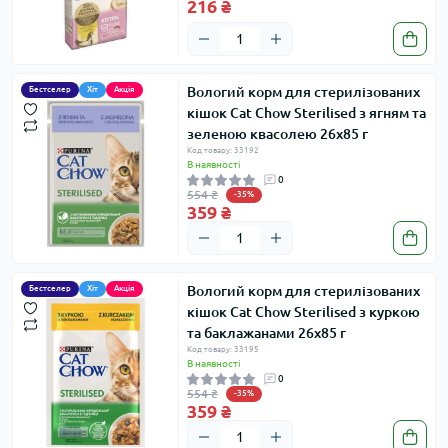
216 ₴
Вологий корм для стерилізованих
Бестселер
Хіт
Акція
кішок Cat Chow Sterilised з ягням та
зеленою квасолею 26х85 г
Код товару: 33192
В наявності
0
554 ₴
-35%
359 ₴
Вологий корм для стерилізованих
Бестселер
Хіт
Акція
кішок Cat Chow Sterilised з куркою
та баклажанами 26х85 г
Код товару: 33195
В наявності
0
554 ₴
-35%
359 ₴