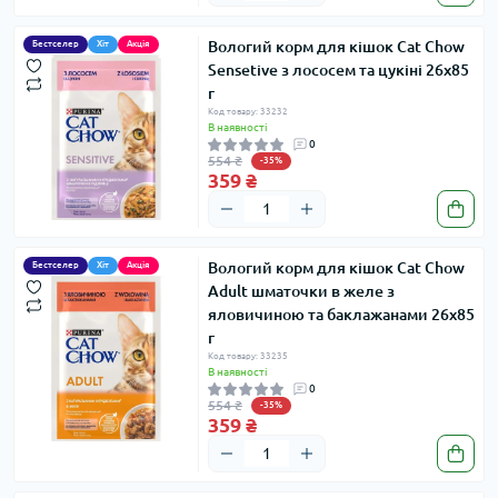
Вологий корм для кішок Cat Chow
Бестселер
Хіт
Акція
Sensetive з лососем та цукіні 26х85
г
Код товару: 33232
В наявності
0
554 ₴
-35%
359 ₴
Вологий корм для кішок Cat Chow
Бестселер
Хіт
Акція
Adult шматочки в желе з
яловичиною та баклажанами 26х85
г
Код товару: 33235
В наявності
0
554 ₴
-35%
359 ₴