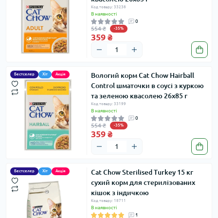
Код товару: 33238
В наявності
0
554 ₴
-35%
359 ₴
Вологий корм Cat Chow Hairball
Бестселер
Хіт
Акція
Control шматочки в соусі з куркою
та зеленою квасолею 26х85 г
Код товару: 33199
В наявності
0
554 ₴
-35%
359 ₴
Cat Chow Sterilised Turkey 15 кг
Бестселер
Хіт
Акція
сухий корм для стерилізованих
кішок з індичкою
Код товару: 18711
В наявності
1