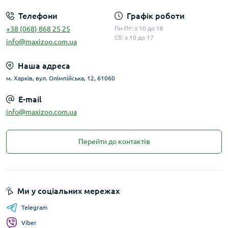
Спираючись на наш досвід у галузі харчування
Телефони
Графік роботи
котів з 1926 року, ми розробили повнораціонний,
+38 (068) 868 25 25
Пн-Пт: з 10 до 18
збалансований корм Purina® CAT CHOW®, який
Сб: з 10 до 17
info@maxizoo.com.ua
містить все необхідне для того, щоб ваш кіт мав
повноцінне та здорове життя. Знайдіть харчування,
Наша адреса
яке підходить саме вам, обираючи з нашого
м. Харків, вул. Олімпійська, 12, 61060
асортименту для кошенят, дорослих,
стерилізованих котів або для особливих потреб.
E-mail
info@maxizoo.com.ua
Перейти до контактів
Ми у соціальних мережах
Telegram
Viber