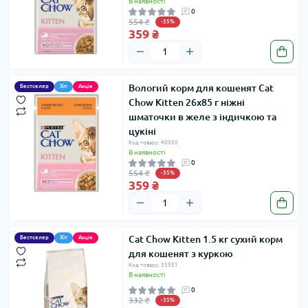
В наявності
0
554 ₴
-35%
359 ₴
Вологий корм для кошенят Cat
Бестселер
Хіт
Акція
Chow Kitten 26х85 г ніжні
шматочки в желе з індичкою та
цукіні
Код товару: 40050
В наявності
0
554 ₴
-35%
359 ₴
Cat Chow Kitten 1.5 кг сухий корм
Бестселер
Хіт
Акція
для кошенят з куркою
Код товару: 33551
В наявності
0
332 ₴
-35%