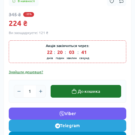
В наявності
345 ₴
-35%
224 ₴
Ви заощаджуєте:
121 ₴
Акція закінчиться через:
22
20
03
41
днів
годин
хвилин
секунд
Знайшли дешевше?
До кошика
Viber
Telegram