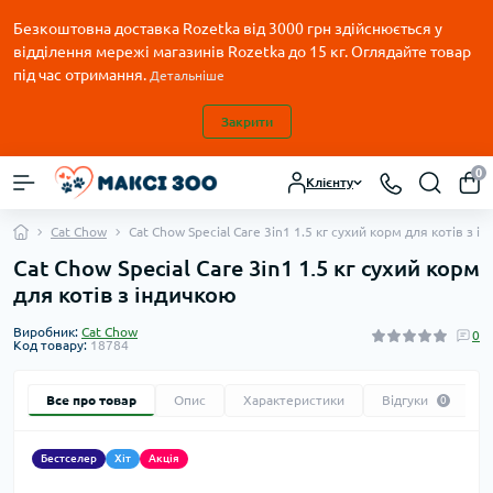
Безкоштовна доставка Rozetka від 3000 грн здійснюється у
відділення мережі магазинів Rozetka до 15 кг. Оглядайте товар
під час отримання.
Детальніше
Закрити
0
Клієнту
Cat Chow
Cat Chow Special Care 3in1 1.5 кг сухий корм для котів з і
Cat Chow Special Care 3in1 1.5 кг сухий корм
для котів з індичкою
Виробник:
Cat Chow
0
Код товару:
18784
Все про товар
Опис
Характеристики
Відгуки
0
Бестселер
Хіт
Акція