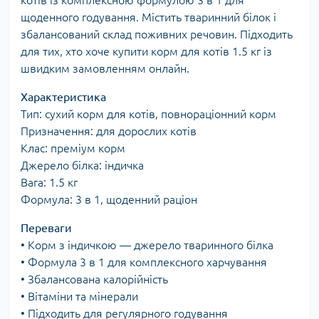
котів із комплексною формулою 3 в 1 для
щоденного годування. Містить тваринний білок і
збалансований склад поживних речовин. Підходить
для тих, хто хоче купити корм для котів 1.5 кг із
швидким замовленням онлайн.
Характеристика
Тип: сухий корм для котів, повнораціонний корм
Призначення: для дорослих котів
Клас: преміум корм
Джерело білка: індичка
Вага: 1.5 кг
Формула: 3 в 1, щоденний раціон
Переваги
• Корм з індичкою — джерело тваринного білка
• Формула 3 в 1 для комплексного харчування
• Збалансована калорійність
• Вітаміни та мінерали
• Підходить для регулярного годування