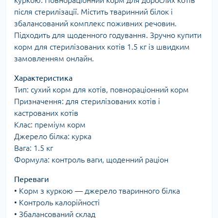
куркою. Повнораціонний корм для дорослих котів
після стерилізації. Містить тваринний білок і
збалансований комплекс поживних речовин.
Підходить для щоденного годування. Зручно купити
корм для стерилізованих котів 1.5 кг із швидким
замовленням онлайн.
Характеристика
Тип: сухий корм для котів, повнораціонний корм
Призначення: для стерилізованих котів і
кастрованих котів
Клас: преміум корм
Джерело білка: курка
Вага: 1.5 кг
Формула: контроль ваги, щоденний раціон
Переваги
• Корм з куркою — джерело тваринного білка
• Контроль калорійності
• Збалансований склад