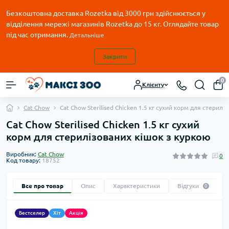
Безкоштовна доставка Rozetka від 3000 грн здійснюється у
відділення мережі магазинів Rozetka до 15 кг. Оглядайте товар
під час отримання.
Детальніше
Закрити
0
Клієнту
Cat Chow
Cat Chow Sterilised Chicken 1.5 кг сухий корм для стерилі
Cat Chow Sterilised Chicken 1.5 кг сухий
корм для стерилізованих кішок з куркою
Виробник:
Cat Chow
0
Код товару:
18752
Все про товар
Опис
Характеристики
Відгуки
0
Бестселер
Хіт
Акція