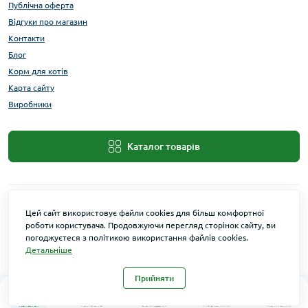
Публічна оферта
Відгуки про магазин
Контакти
Блог
Корм для котів
Карта сайту
Виробники
Каталог товарів
Цей сайт використовує файли cookies для більш комфортної
роботи користувача. Продовжуючи перегляд сторінок сайту, ви
погоджуєтеся з політикою використання файлів cookies.
Детальніше
Maxi Zoo © 2026
Прийняти
0
0
Каталог
Головна
Закладки
Порівняти
Контакти