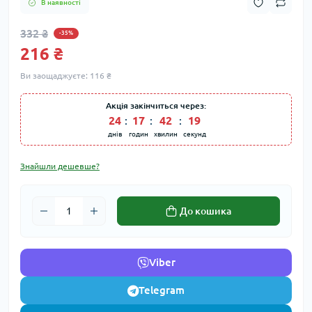
В наявності
332 ₴
-35%
216 ₴
Ви заощаджуєте:
116 ₴
Акція закінчиться через:
24
:
17
:
42
:
19
днів
годин
хвилин
секунд
Знайшли дешевше?
До кошика
Viber
Telegram