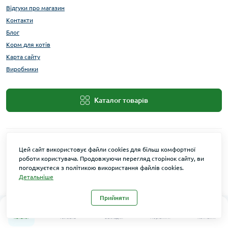
Відгуки про магазин
Контакти
Блог
Корм для котів
Карта сайту
Виробники
Каталог товарів
Цей сайт використовує файли cookies для більш комфортної
роботи користувача. Продовжуючи перегляд сторінок сайту, ви
погоджуєтеся з політикою використання файлів cookies.
Детальніше
Maxi Zoo © 2026
Прийняти
0
0
Каталог
Головна
Закладки
Порівняти
Контакти