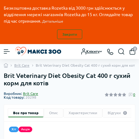
Безкоштовна доставка Rozetka від 3000 грн здійснюється у
відділення мережі магазинів Rozetka до 15 кг. Оглядайте товар
під час отримання.
Детальніше
Закрити
0
Клієнту
Brit Care
Brit Veterinary Diet Obesity Cat 400 г сухий корм для котів
Brit Veterinary Diet Obesity Cat 400 г сухий
корм для котів
Виробник:
Brit Care
0
Код товару:
20298
Все про товар
Опис
Характеристики
Відгуки
0
Хіт
Акція