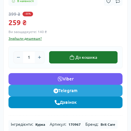
В наявності
399 ₴
-35%
259 ₴
Ви заощаджуєте:
140 ₴
Знайшли дешевше?
До кошика
Viber
Telegram
Дзвінок
Інгредієнти:
Артикул:
Бренд:
Курка
170967
Brit Care