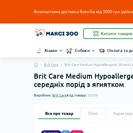
Безкоштовна доставка Rozetka від 3000 грн здійсню
Каталог товарів
Кішки
Собаки
Оплата та д
Brit Care
Brit Care Medium Hypoallergenic Breed L
Brit Care Medium Hypoallerg
середніх порід з ягнятком
Виробник:
Brit Care
Код товару:
20339
Все про товар
Опис
Характер
Бестселер
Хіт
Акція