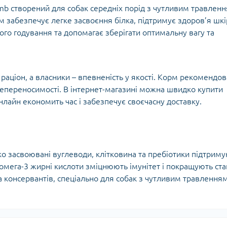
amb створений для собак середніх порід з чутливим травлен
м забезпечує легке засвоєння білка, підтримує здоров’я шкі
ого годування та допомагає зберігати оптимальну вагу та
аціон, а власники – впевненість у якості. Корм рекомендо
непереносимості. В інтернет-магазині можна швидко купити
лайн економить час і забезпечує своєчасну доставку.
ко засвоювані вуглеводи, клітковина та пребіотики підтрим
 омега-3 жирні кислоти зміцнюють імунітет і покращують ста
а консервантів, спеціально для собак з чутливим травленням