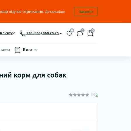
овар під час отримання.
Детальніше
Закрити
0
0
0
Клієнту
+38 (068) 868 25 25
такти
Блог
нний корм для собак
0