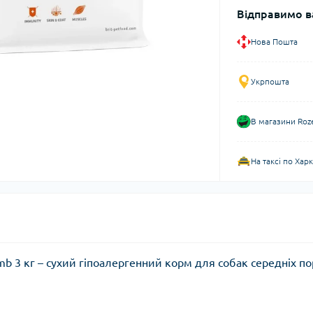
Відправимо в
Нова Пошта
Укрпошта
В магазини Roz
На таксі по Хар
amb 3 кг – сухий гіпоалергенний корм для собак середніх по