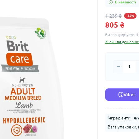
В наявності
1 239 ₴
-35%
805 ₴
Ви заощаджуєте:
4
Знайшли дешевше
Viber
Інгредієнти:
Яг
Вага упаковки, к