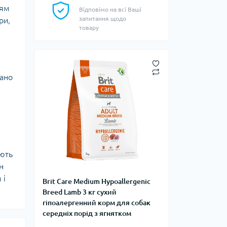
ням
Відповімо на всі Ваші
запитання щодо
ри,
товару
вано
ують
н
 і
Brit Care Medium Hypoallergenic
Breed Lamb 3 кг сухий
гіпоалергенний корм для собак
середніх порід з ягнятком