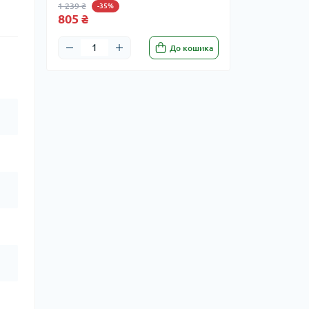
1 239 ₴
-35%
805 ₴
До кошика