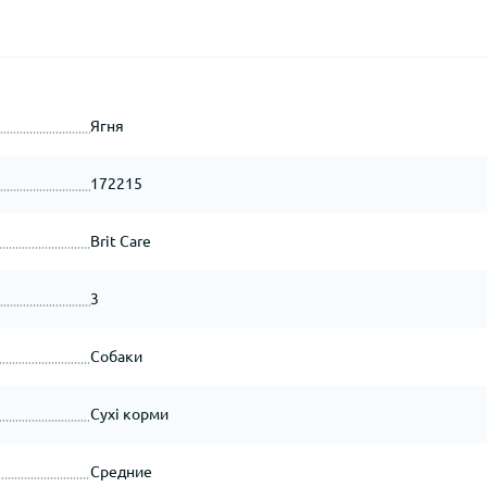
Ягня
172215
Brit Care
3
Собаки
Сухі корми
Средние