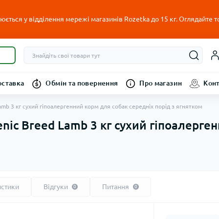
ється у відділення мережі магазинів Rozetka до 15 кг. Оглядайте т
оставка
Обмін та повернення
Про магазин
Кон
amb 3 кг сухий гіпоалергенний корм для собак середніх порід з ягнятком
enic Breed Lamb 3 кг сухий гіпоалерге
истики
Відгуки
Питання
0
0