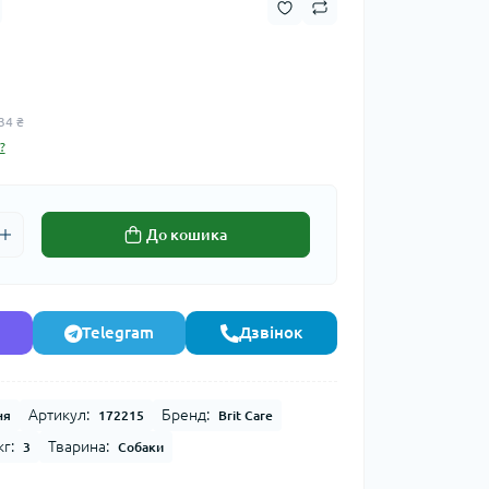
34 ₴
?
До кошика
Telegram
Дзвінок
Артикул:
Бренд:
ня
172215
Brit Care
г:
Тварина:
3
Собаки