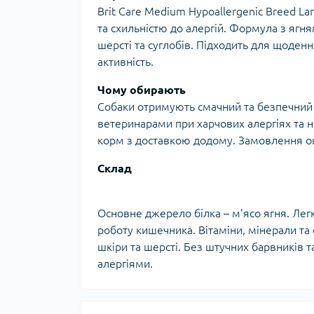
Brit Care Medium Hypoallergenic Breed L
та схильністю до алергій. Формула з ягня
шерсті та суглобів. Підходить для щоденн
активність.
Чому обирають
Собаки отримують смачний та безпечний р
ветеринарами при харчових алергіях та 
корм з доставкою додому. Замовлення он
Склад
Основне джерело білка – м’ясо ягня. Лег
роботу кишечника. Вітаміни, мінерали та
шкіри та шерсті. Без штучних барвників т
алергіями.