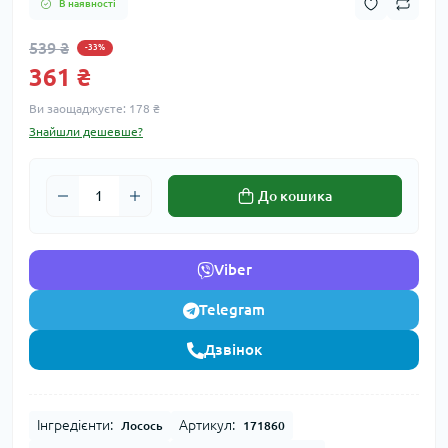
В наявності
539 ₴
-33%
361 ₴
Ви заощаджуєте:
178 ₴
Знайшли дешевше?
До кошика
Viber
Telegram
Дзвінок
Інгредієнти:
Артикул:
Лосось
171860