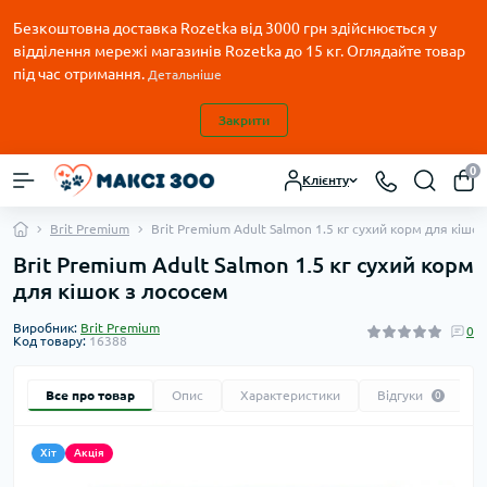
Безкоштовна доставка Rozetka від 3000 грн здійснюється у
відділення мережі магазинів Rozetka до 15 кг. Оглядайте товар
під час отримання.
Детальніше
Закрити
0
Клієнту
Brit Premium
Brit Premium Adult Salmon 1.5 кг сухий корм для кішо
Brit Premium Adult Salmon 1.5 кг сухий корм
для кішок з лососем
Виробник:
Brit Premium
0
Код товару:
16388
Все про товар
Опис
Характеристики
Відгуки
0
Хіт
Акція