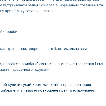
є підтримувати баланс мінералів, нормальне травлення та
ня кристалів у сечових шляхах.
ої хвороби
имка травлення, здоров’я шерсті, оптимальна вага
є здоров’я сечовивідної системи, нормальне травлення і стан
изання і щоденного годування.
, щоб
купити сухий корм для котів з профілактикою
і забезпечити тварині повноцінне преміум-харчування.