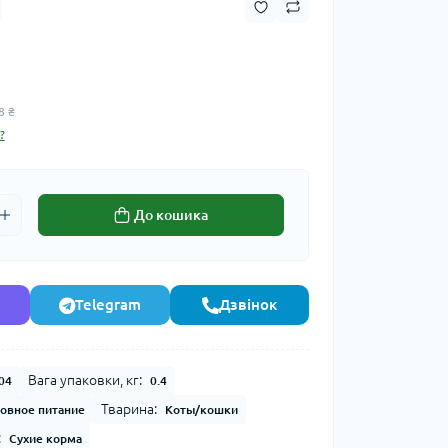
8 ₴
?
До кошика
Telegram
Дзвінок
Вага упаковки, кг:
04
0.4
Тварина:
овное питание
Коты/кошки
:
Сухие корма