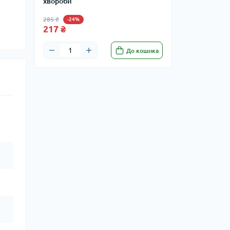
хвороби
285 ₴
-24%
217 ₴
До кошика