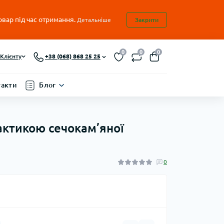
овар під час отримання.
Детальніше
Закрити
0
0
0
Клієнту
+38 (068) 868 25 25
такти
Блог
лактикою сечокам’яної
0