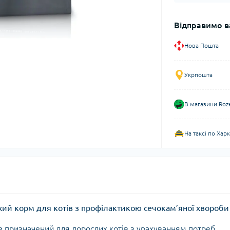
Відправимо в
Нова Пошта
Укрпошта
В магазини Roz
На таксі по Хар
 сухий корм для котів з профілактикою сечокам’яної хвороби
e
призначений для дорослих котів з урахуванням потреб