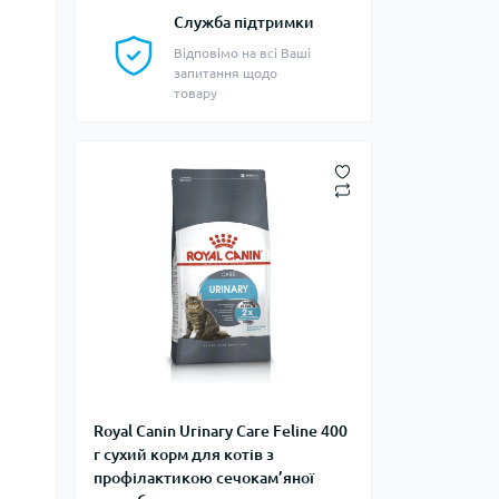
Служба підтримки
Відповімо на всі Ваші
запитання щодо
товару
Royal Canin Urinary Care Feline 400
г сухий корм для котів з
профілактикою сечокам’яної