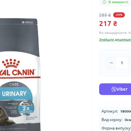
В наявності
285 ₴
-24%
217 ₴
Ви заощаджуєте:
6
Знайшли дешевше
Viber
Артикул:
18000
Вид корму:
Осн
Форма випуску