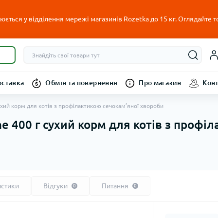
ється у відділення мережі магазинів Rozetka до 15 кг. Оглядайте т
оставка
Обмін та повернення
Про магазин
Кон
 сухий корм для котів з профілактикою сечокам’яної хвороби
ine 400 г сухий корм для котів з профі
истики
Відгуки
Питання
0
0