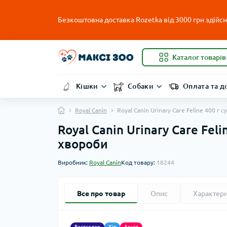
Безкоштовна доставка Rozetka від 3000 грн здійсню
Каталог товарів
Кішки
Собаки
Оплата та д
Royal Canin
Royal Canin Urinary Care Feline 400 г
Royal Canin Urinary Care Fel
хвороби
Виробник:
Royal Canin
Код товару:
18244
Все про товар
Опис
Характер
Бестселер
Хіт
Акція