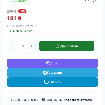
В наявності
279 ₴
-35%
181 ₴
Ви заощаджуєте:
98 ₴
Знайшли дешевше?
До кошика
Viber
Telegram
Дзвінок
Інгредієнти:
Вікова група:
Лосось
Для дорослих тварин