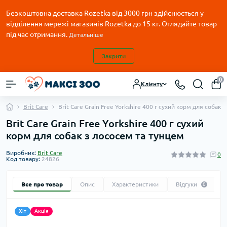
Безкоштовна доставка Rozetka від 3000 грн здійснюється у
відділення мережі магазинів Rozetka до 15 кг. Оглядайте товар
під час отримання.
Детальніше
Закрити
0
Клієнту
Brit Care
Brit Care Grain Free Yorkshire 400 г сухий корм для собак 
Brit Care Grain Free Yorkshire 400 г сухий
корм для собак з лососем та тунцем
Виробник:
Brit Care
0
Код товару:
24826
Все про товар
Опис
Характеристики
Відгуки
0
Хіт
Акція