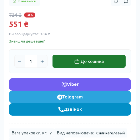
В наявності
734 ₴
-25%
551 ₴
Ви заощаджуєте:
184 ₴
Знайшли дешевше?
До кошика
Viber
Telegram
Дзвінок
Вага упаковки, кг:
Вид наповнювача:
7
Силикагелевый