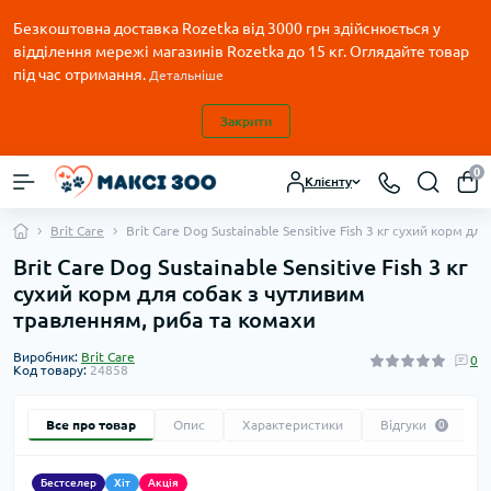
Безкоштовна доставка Rozetka від 3000 грн здійснюється у
відділення мережі магазинів Rozetka до 15 кг. Оглядайте товар
під час отримання.
Детальніше
Закрити
0
Клієнту
Brit Care
Brit Care Dog Sustainable Sensitive Fish 3 кг сухий корм 
Brit Care Dog Sustainable Sensitive Fish 3 кг
сухий корм для собак з чутливим
травленням, риба та комахи
Виробник:
Brit Care
0
Код товару:
24858
Все про товар
Опис
Характеристики
Відгуки
0
Бестселер
Хіт
Акція