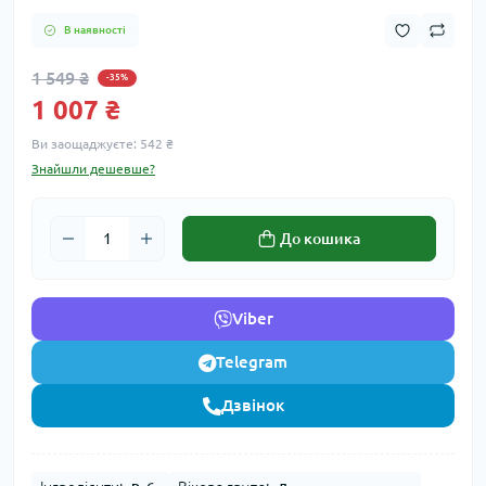
В наявності
1 549 ₴
-35%
1 007 ₴
Ви заощаджуєте:
542 ₴
Знайшли дешевше?
До кошика
Viber
Telegram
Дзвінок