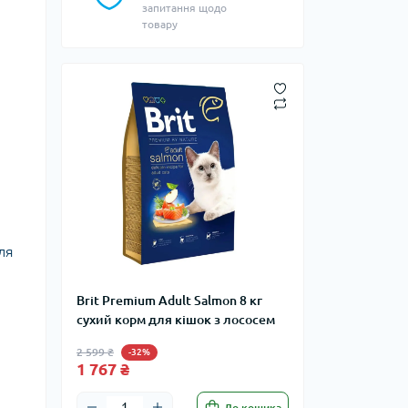
запитання щодо
товару
ля
Brit Premium Adult Salmon 8 кг
сухий корм для кішок з лососем
2 599 ₴
-32%
1 767 ₴
До кошика