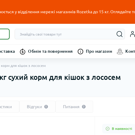
ється у відділення мережі магазинів Rozetka до 15 кг. Оглядайте т
оставка
Обмін та повернення
Про магазин
Кон
й корм для кішок з лососем
 кг сухий корм для кішок з лососем
истики
Відгуки
Питання
0
0
В наявності