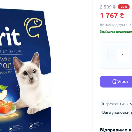
2 599 ₴
-32%
1 767 ₴
Ви заощаджуєте:
8
Знайшли дешевше
Viber
Інгредієнти:
Ло
Вага упаковки, к
Відправимо в