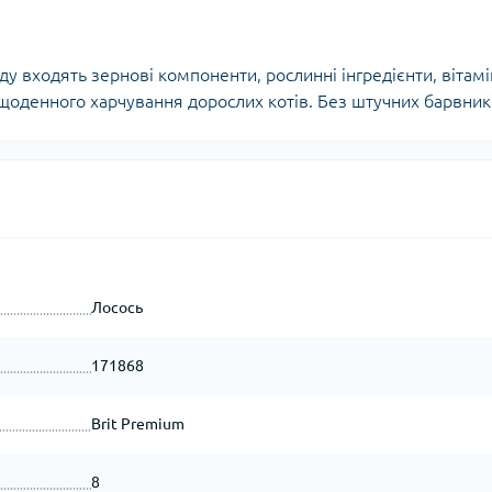
ду входять зернові компоненти, рослинні інгредієнти, вітам
щоденного харчування дорослих котів. Без штучних барвник
Лосось
171868
Brit Premium
8