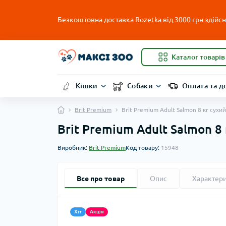
Безкоштовна доставка Rozetka від 3000 грн здійсню
Каталог товарів
Кішки
Собаки
Оплата та д
Brit Premium
Brit Premium Adult Salmon 8 кг сухи
Brit Premium Adult Salmon 8
Виробник:
Brit Premium
Код товару:
15948
Все про товар
Опис
Характер
Хіт
Акція