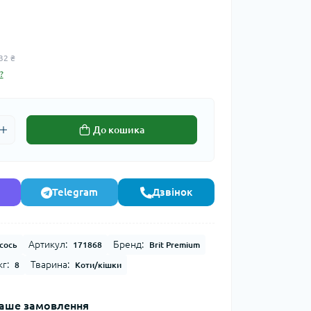
32 ₴
?
До кошика
Telegram
Дзвінок
Артикул:
Бренд:
сось
171868
Brit Premium
г:
Тварина:
8
Коти/кішки
аше замовлення