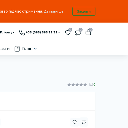
овар під час отримання.
Детальніше
Закрити
0
0
0
Клієнту
+38 (068) 868 25 25
такти
Блог
0