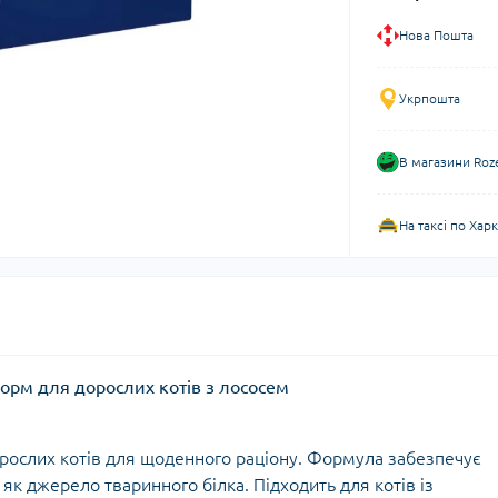
Нова Пошта
Укрпошта
В магазини Roz
На таксі по Хар
корм для дорослих котів з лососем
орослих котів для щоденного раціону. Формула забезпечує
як джерело тваринного білка. Підходить для котів із