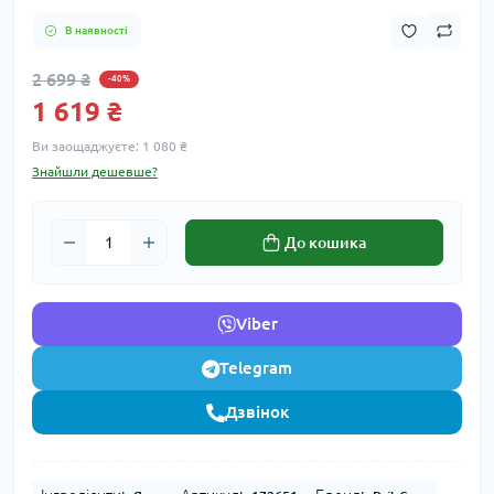
В наявності
2 699 ₴
-40%
1 619 ₴
Ви заощаджуєте:
1 080 ₴
Знайшли дешевше?
До кошика
Viber
Telegram
Дзвінок