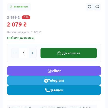
В наявності
3 199 ₴
-35%
2 079 ₴
Ви заощаджуєте:
1 120 ₴
Знайшли дешевше?
До кошика
Viber
Telegram
Дзвінок