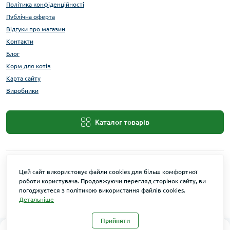
Політика конфіденційності
Публічна оферта
Відгуки про магазин
Контакти
Блог
Корм для котів
Карта сайту
Виробники
Каталог товарів
Цей сайт використовує файли cookies для більш комфортної
роботи користувача. Продовжуючи перегляд сторінок сайту, ви
погоджуєтеся з політикою використання файлів cookies.
Детальніше
Maxi Zoo © 2026
Прийняти
0
0