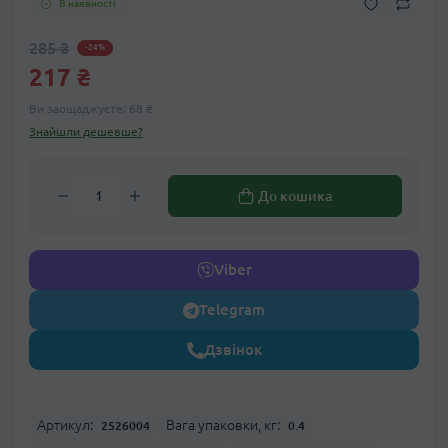
В наявності
285 ₴
-24%
217 ₴
Ви заощаджуєте:
68 ₴
Знайшли дешевше?
До кошика
Viber
Telegram
Дзвінок
Артикул:
Вага упаковки, кг:
2526004
0.4