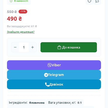
В наявності
550 ₴
-11%
490 ₴
Ви заощаджуєте:
61 ₴
Знайшли дешевше?
До кошика
Viber
Telegram
Дзвінок
Інгредієнти:
Вага упаковки, кг:
Яловичина
0.1