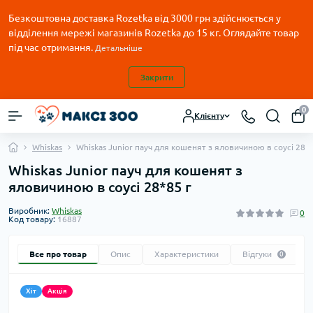
Безкоштовна доставка Rozetka від 3000 грн здійснюється у
відділення мережі магазинів Rozetka до 15 кг. Оглядайте товар
під час отримання.
Детальніше
Закрити
0
Клієнту
Whiskas
Whiskas Junior пауч для кошенят з яловичиною в соусі 28*8
Whiskas Junior пауч для кошенят з
яловичиною в соусі 28*85 г
Виробник:
Whiskas
0
Код товару:
16887
Все про товар
Опис
Характеристики
Відгуки
0
Хіт
Акція