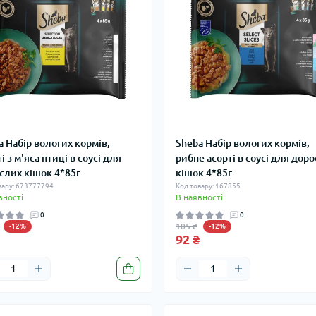
a Набір вологих кормів,
Sheba Набір вологих кормів,
і з м'яса птиці в соусі для
рибне асорті в соусі для дор
слих кішок 4*85г
кішок 4*85г
вару: 673777794
Код товару: 167855
вності
В наявності
0
0
105 ₴
-12%
-12%
92 ₴