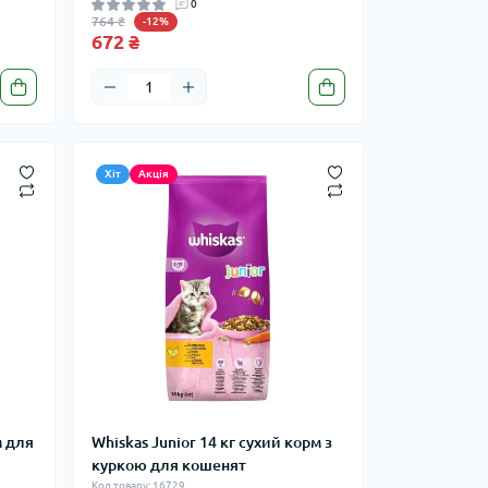
0
764 ₴
-12%
672 ₴
Хіт
Акція
м для
Whiskas Junior 14 кг сухий корм з
куркою для кошенят
Код товару: 16729