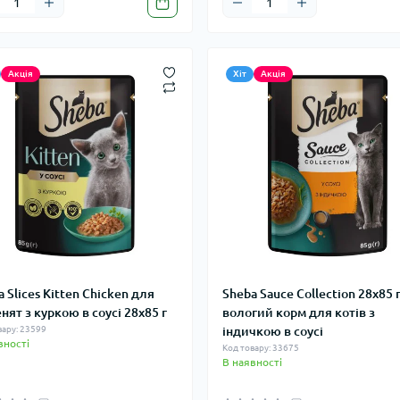
Акція
Хіт
Акція
 Slices Kitten Chicken для
Sheba Sauce Collection 28х85 
нят з куркою в соусі 28х85 г
вологий корм для котів з
вару: 23599
індичкою в соусі
вності
Код товару: 33675
В наявності