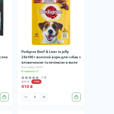
Pedigree Beef & Liver in jelly
ослих
24х100 г вологий корм для собак з
яловичиною та печінкою в желе
Код товару: 39207
В наявності
0
477 ₴
-14%
410 ₴