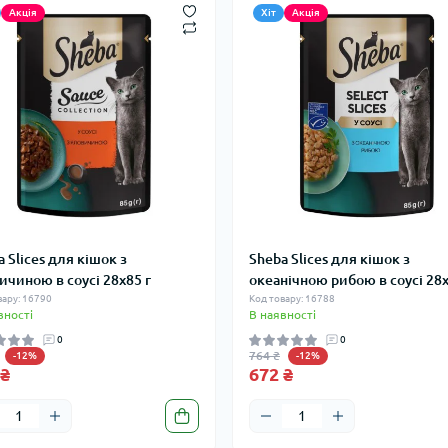
Акція
Хіт
Акція
 Slices для кішок з
Sheba Slices для кішок з
ичиною в соусі 28х85 г
океанічною рибою в соусі 28х
вару: 16790
Код товару: 16788
вності
В наявності
0
0
764 ₴
-12%
-12%
 ₴
672 ₴