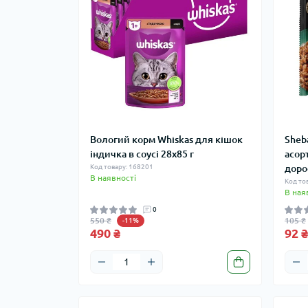
Вологий корм Whiskas для кішок
Sheb
індичка в соусі 28x85 г
асорт
Код товару: 168201
доро
В наявності
Код то
В ная
0
550 ₴
105 ₴
-11%
490 ₴
92 ₴