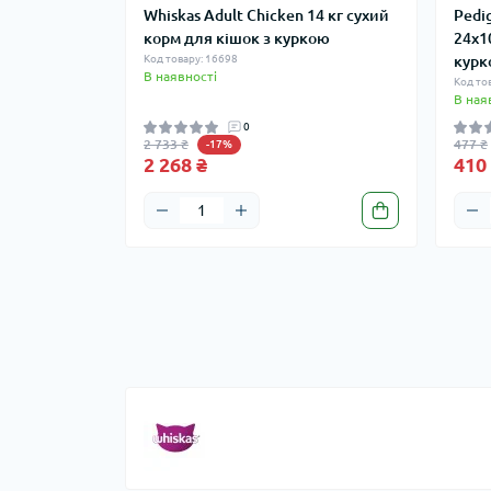
Whiskas Adult Chicken 14 кг сухий
Pedig
корм для кішок з куркою
24x1
Код товару: 16698
курк
В наявності
Код то
В ная
0
2 733 ₴
477 ₴
-17%
2 268 ₴
410