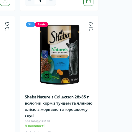
Хіт
Акція
г
Sheba Nature's Collection 28х85 г
вологий корм з тунцем та лляною
олією з морквою та горошком у
соусі
Код товару: 33678
В наявності