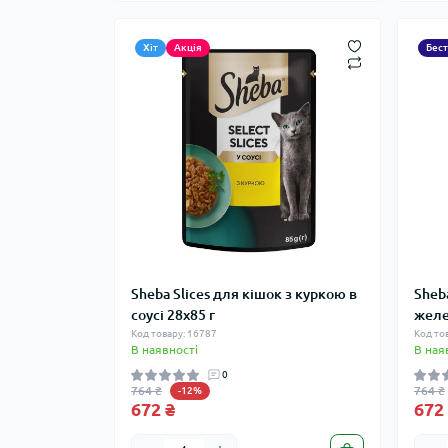
Хіт
Акція
Бес
Sheba Slices для кішок з куркою в
Sheb
соусі 28х85 г
желе
Код товару: 16787
Код то
В наявності
В ная
0
764 ₴
764 ₴
-12%
672 ₴
672