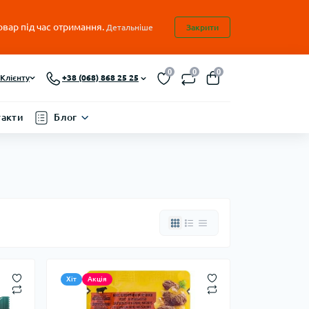
овар під час отримання.
Детальніше
Закрити
0
0
0
Клієнту
+38 (068) 868 25 25
такти
Блог
Хіт
Акція