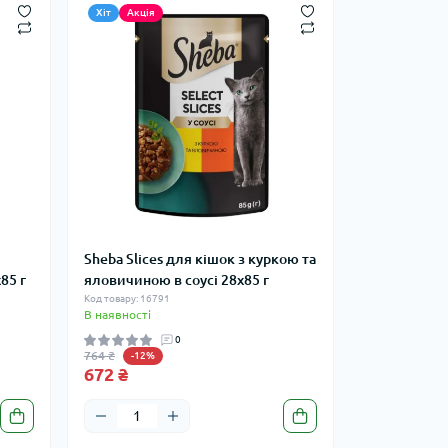
Хіт
Акція
Sheba Slices для кішок з куркою та
85 г
яловичиною в соусі 28х85 г
Код товару: 16791
В наявності
0
764 ₴
-12%
672 ₴