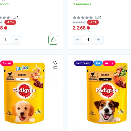
вності
В наявності
0
0
 ₴
2 733 ₴
-17%
-17%
8 ₴
2 268 ₴
Акція
Бестселер
Хіт
Акція