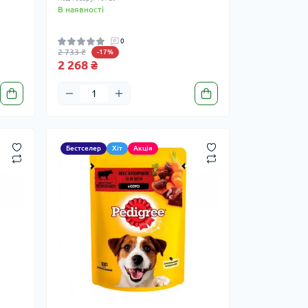
В наявності
0
2 733 ₴
-17%
2 268 ₴
Бестселер
Хіт
Акція