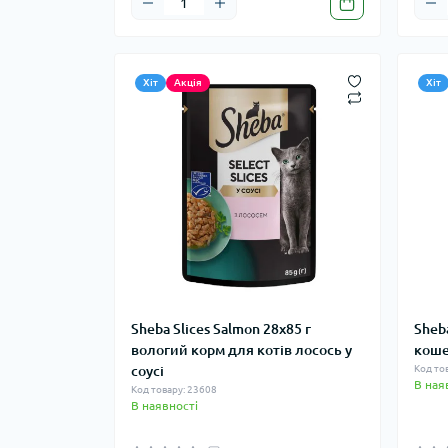
Хіт
Акція
Хіт
Sheba Slices Salmon 28х85 г
Sheba
вологий корм для котів лосось у
коше
соусі
Код то
В ная
Код товару: 23608
В наявності