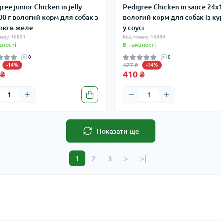
ree junior Chicken in jelly
Pedigree Chicken in sauce 24х
00 г вологий корм для собак з
вологий корм для собак із к
ою в желе
у соусі
вару: 16891
Код товару: 16889
вності
В наявності
0
0
477 ₴
-14%
-14%
 ₴
410 ₴
Показати ще
1
2
3
>
>|