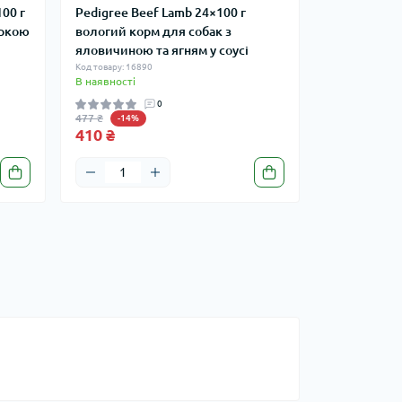
100 г
Pedigree Beef Lamb 24×100 г
уркою
вологий корм для собак з
яловичиною та ягням у соусі
Код товару: 16890
В наявності
0
477 ₴
-14%
410 ₴