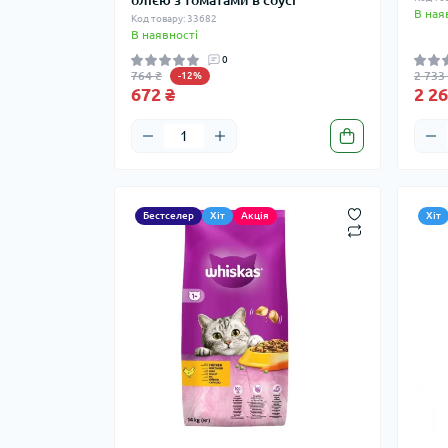
олією з томатами в соусі
В ная
Код товару: 33682
В наявності
0
764 ₴
2 733
-12%
672 ₴
2 26
Бестселер
Хіт
Акція
Хіт