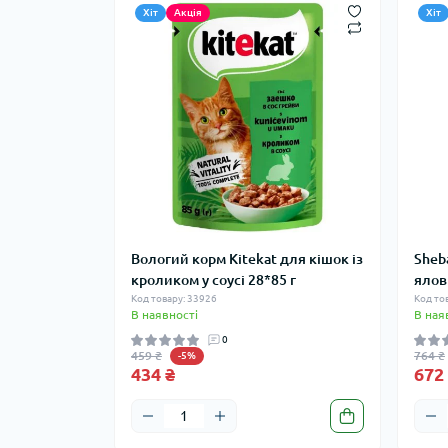
Хіт
Акція
Хіт
Вологий корм Kitekat для кішок із
Sheba
кроликом у соусі 28*85 г
ялов
Код товару: 33926
Код то
В наявності
В ная
0
459 ₴
764 ₴
-5%
434 ₴
672