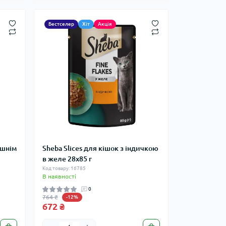
Бестселер
Хіт
Акція
ашнім
Sheba Slices для кішок з індичкою
в желе 28х85 г
Код товару: 16785
В наявності
0
764 ₴
-12%
672 ₴