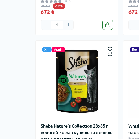
0
764 ₴
764 ₴
-12%
672 ₴
672
Хіт
Акція
Бес
Sheba Nature's Collection 28х85 г
Whis
вологий корм з куркою та лляною
ялов
Код то