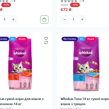
0
0
764 ₴
-12%
-12%
 ₴
672 ₴
тселер
Хіт
Акція
Бестселер
Хіт
Акція
kas сухий корм для кішок з
Whiskas Tuna 14 кг сухий кор
ичиною 14 кг
кішок з тунцем
вару: 16700
Код товару: 16701