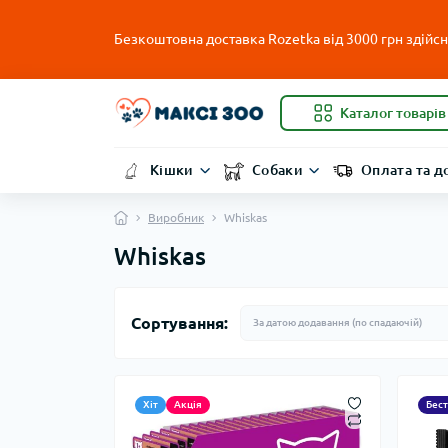
Безкоштовна доставка Rozetka від 3000 грн здійсню
Каталог товарів
Кішки
Собаки
Оплата та д
Виробник
Whiskas
Whiskas
Сортування:
Хіт
Акція
Бес