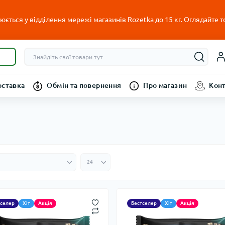
ється у відділення мережі магазинів Rozetka до 15 кг. Оглядайте т
оставка
Обмін та повернення
Про магазин
Кон
тселер
Хіт
Акція
Бестселер
Хіт
Акція