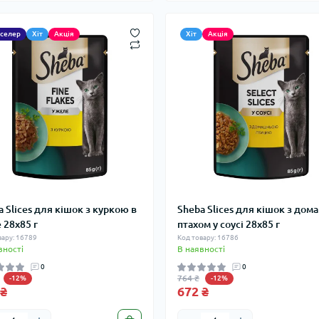
тселер
Хіт
Акція
Хіт
Акція
a Slices для кішок з куркою в
Sheba Slices для кішок з дом
 28х85 г
птахом у соусі 28х85 г
вару: 16789
Код товару: 16786
вності
В наявності
0
0
764 ₴
-12%
-12%
 ₴
672 ₴