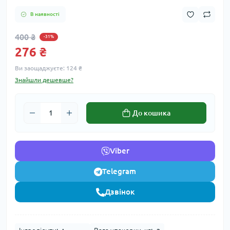
В наявності
400 ₴
-31%
276 ₴
Ви заощаджуєте:
124 ₴
Знайшли дешевше?
До кошика
Viber
Telegram
Дзвінок