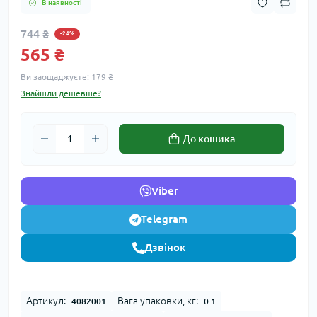
В наявності
744 ₴
-24%
565 ₴
Ви заощаджуєте:
179 ₴
Знайшли дешевше?
До кошика
Viber
Telegram
Дзвінок
Артикул:
Вага упаковки, кг:
4082001
0.1