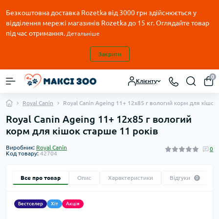
Безкоштовна доставка Rozetka від 3000 грн здійснюється у
відділення мережі магазинів Rozetka до 15 кг. Оглядайте товар
під час отримання.
Детальніше
Закрити
0
Клієнту
Royal Canin
Royal Canin Ageing 11+ 12х85 г вологий корм для кішок
Royal Canin Ageing 11+ 12х85 г вологий
корм для кішок старше 11 років
Виробник:
Royal Canin
0
Код товару:
42704
Все про товар
Опис
Характеристики
Відгуки
0
Бестселер
Хіт
Акція