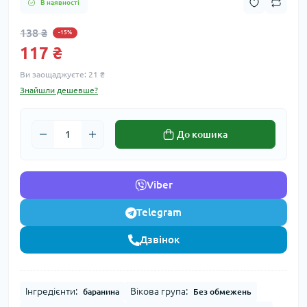
В наявності
138 ₴
-15%
117 ₴
Ви заощаджуєте:
21 ₴
Знайшли дешевше?
До кошика
Viber
Telegram
Дзвінок
Інгредієнти:
Вікова група:
баранина
Без обмежень