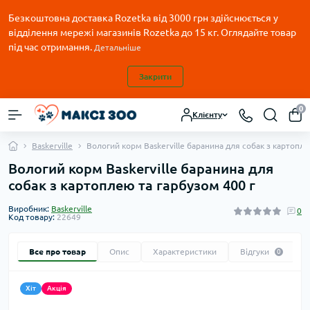
Безкоштовна доставка Rozetka від 3000 грн здійснюється у
відділення мережі магазинів Rozetka до 15 кг. Оглядайте товар
під час отримання.
Детальніше
Закрити
0
Клієнту
Baskerville
Вологий корм Baskerville баранина для собак з картопле
Вологий корм Baskerville баранина для
собак з картоплею та гарбузом 400 г
Виробник:
Baskerville
0
Код товару:
22649
Все про товар
Опис
Характеристики
Відгуки
0
Хіт
Акція