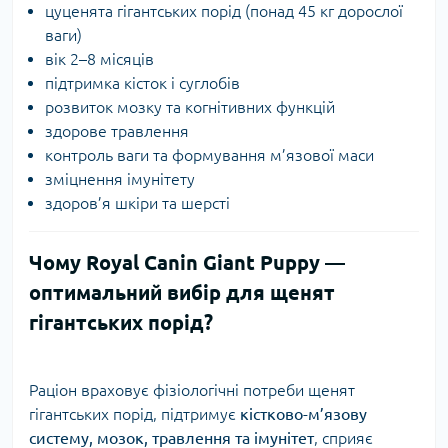
цуценята гігантських порід (понад 45 кг дорослої
ваги)
вік 2–8 місяців
підтримка кісток і суглобів
розвиток мозку та когнітивних функцій
здорове травлення
контроль ваги та формування м’язової маси
зміцнення імунітету
здоров’я шкіри та шерсті
Чому Royal Canin Giant Puppy —
оптимальний вибір для щенят
гігантських порід?
Раціон враховує фізіологічні потреби щенят
гігантських порід, підтримує
кістково-м’язову
систему, мозок, травлення та імунітет
, сприяє