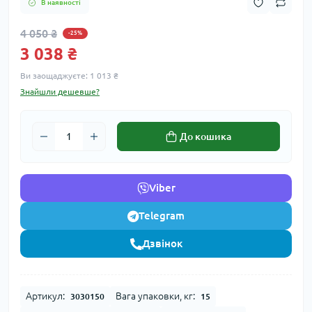
В наявності
4 050 ₴
-25%
3 038 ₴
Ви заощаджуєте:
1 013 ₴
Знайшли дешевше?
До кошика
Viber
Telegram
Дзвінок
Артикул:
Вага упаковки, кг:
3030150
15