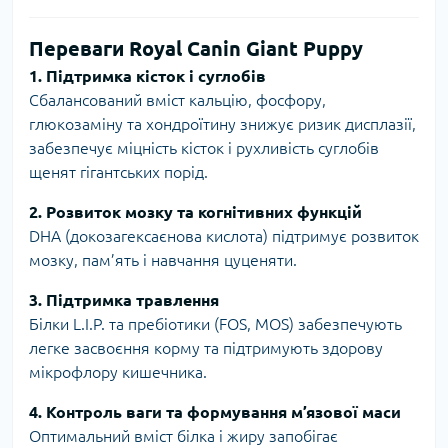
Переваги Royal Canin Giant Puppy
1. Підтримка кісток і суглобів
Сбалансований вміст кальцію, фосфору,
глюкозаміну та хондроїтину знижує ризик дисплазії,
забезпечує міцність кісток і рухливість суглобів
щенят гігантських порід.
2. Розвиток мозку та когнітивних функцій
DHA (докозагексаєнова кислота) підтримує розвиток
мозку, пам’ять і навчання цуценяти.
3. Підтримка травлення
Білки L.I.P. та пребіотики (FOS, MOS) забезпечують
легке засвоєння корму та підтримують здорову
мікрофлору кишечника.
4. Контроль ваги та формування м’язової маси
Оптимальний вміст білка і жиру запобігає