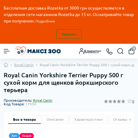
Бесплатная доставка Rozetka от
3000
грн осуществляется в
отделения сети магазинов Rozetka до 15 кг. Осматривайте товар
при получении.
Подробнее
Закрыть
0
Клиенту
Royal Canin
Royal Canin Yorkshire Terrier Puppy 500 г сухой корм 
Royal Canin Yorkshire Terrier Puppy 500 г
сухой корм для щенков йоркширского
терьера
Производитель:
Royal Canin
0
Код Товара:
17934
Все о товаре
Описание
Характеристики
Отзывы
0
Хит
Акция