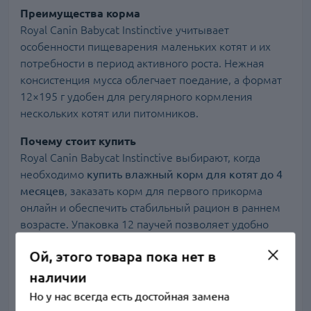
Преимущества корма
Royal Canin Babycat Instinctive учитывает
особенности пищеварения маленьких котят и их
потребности в период активного роста. Нежная
консистенция мусса облегчает поедание, а формат
12×195 г удобен для регулярного кормления
нескольких котят или питомников.
Почему стоит купить
Royal Canin Babycat Instinctive выбирают, когда
необходимо
купить влажный корм для котят до 4
месяцев
, заказать корм для первого прикорма
онлайн и обеспечить стабильный рацион в раннем
возрасте. Упаковка 12 паучей позволяет удобно
планировать кормление.
Ой, этого товара пока нет в
Состав
наличии
Но у нас всегда есть достойная замена