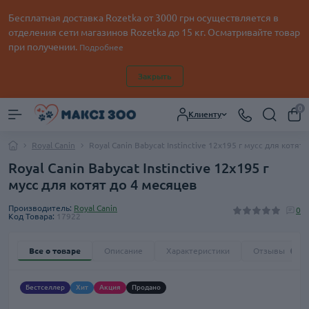
Бесплатная доставка Rozetka от
3000
грн осуществляется в
отделения сети магазинов Rozetka до 15 кг. Осматривайте товар
при получении.
Подробнее
Закрыть
0
Клиенту
Royal Canin
Royal Canin Babycat Instinctive 12х195 г мусс для котят
Royal Canin Babycat Instinctive 12х195 г
мусс для котят до 4 месяцев
Производитель:
Royal Canin
0
Код Товара:
17922
Все о товаре
Описание
Характеристики
Отзывы
0
Бестселлер
Хит
Акция
Продано