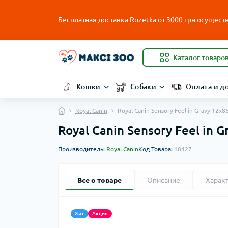
Бесплатная доставка Rozetka от
3000
грн осуществ
Каталог товаро
Кошки
Собаки
Оплата и д
Royal Canin
Royal Canin Sensory Feel in Gravy 12х
Royal Canin Sensory Feel in
Производитель:
Royal Canin
Код Товара:
18427
Все о товаре
Описание
Харак
Хит
Акция