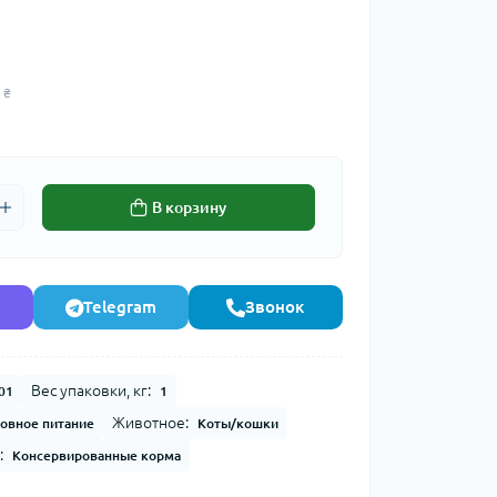
 ₴
В корзину
Telegram
Звонок
Вес упаковки, кг:
01
1
Животное:
овное питание
Коты/кошки
:
Консервированные корма