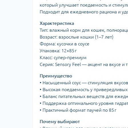
который улучшает поедаемость и стимули
Подходит для ежедневного рациона и удо
Характеристика
Тип: влажный корм для кошек, полнора
Возраст: взрослые кошки (1–7 лет)
Форма: кусочки в соусе
Упаковка: 12×85 г
Класс: супер‑премиум
Серия: Sensory Feel — акцент на вкусе и 
Преимущество
• Насыщенный соус — стимуляция вкусов
• Высокая поедаемость у привередливых
• Баланс питательных веществ для ежед
• Поддержка оптимального уровня гидра
• Практичный формат паучей по 85 г
Почему выбирают