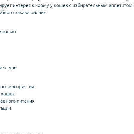
рует интерес к корму у кошек с избирательным аппетитом.
бного заказа онлайн.
ционный
текстуре
ого восприятия
 кошек
невного питания
тации