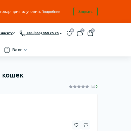
 товар при получении.
Подробнее
Закрыть
0
0
0
Клиенту
+38 (068) 868 25 25
Блог
я кошек
0