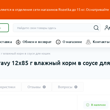
ляется в отделения сети магазинов Rozetka до 15 кг. Осматривайте
в
оставка
Обмен и возврат
О магазине
Контакты
85 г влажный корм в соусе для кошек
 Gravy 12х85 г влажный корм в соусе дл
теристики
Отзывы
Вопросы
0
0
В наличии