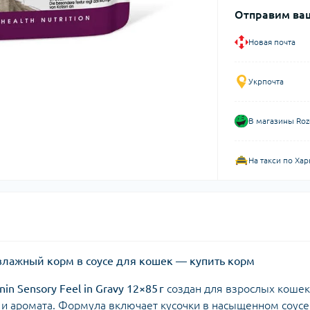
Отправим ваш
Новая почта
Укрпочта
В магазины Roz
На такси по Хар
 г влажный корм в соусе для кошек — купить корм
nin Sensory Feel in Gravy 12×85 г
создан для взрослых кошек
 и аромата. Формула включает кусочки в насыщенном соусе