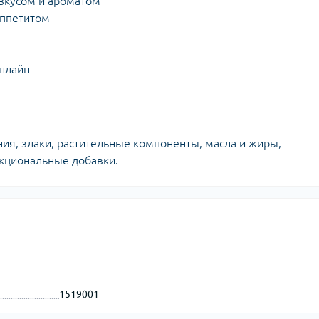
вкусом и ароматом
аппетитом
онлайн
ия, злаки, растительные компоненты, масла и жиры,
кциональные добавки.
1519001