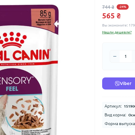
744 ₴
-24%
565 ₴
Вы экономите:
179
Нашли дешевле?
Viber
Артикул:
15190
Вид корма:
Осн
Форма выпуска