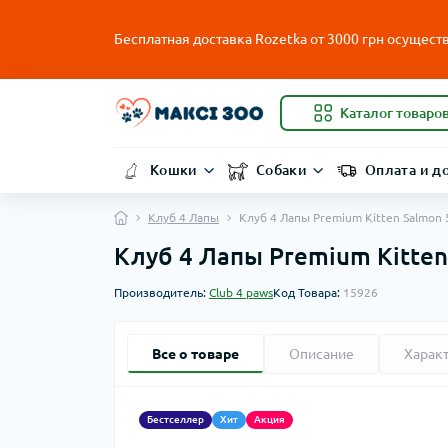
Бесплатная доставка Rozetka от
3000
грн осуществ
Каталог товаро
Кошки
Собаки
Оплата и д
Клуб 4 Лапы
Клуб 4 Лапы Premium Kitten Salmon 
Клуб 4 Лапы Premium Kitten 
Производитель:
Club 4 paws
Код Товара:
15926
Все о товаре
Описание
Харак
Бестселлер
Хит
Акция