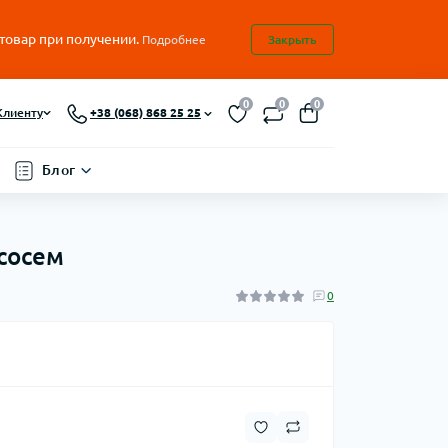
 товар при получении.
Подробнее
Закрыть
0
0
0
Клиенту
+38 (068) 868 25 25
Блог
ососем
0