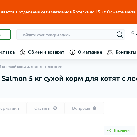
ляется в отделения сети магазинов Rozetka до 15 кг. Осматривайте
в
оставка
Обмен и возврат
О магазине
Контакты
5 кг сухой корм для котят с лососем
Salmon 5 кг сухой корм для котят с л
теристики
Отзывы
Вопросы
0
0
В наличии