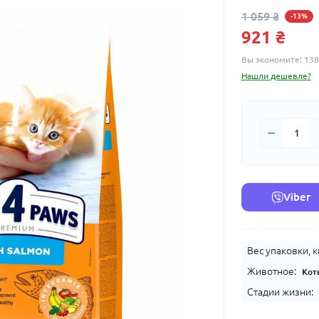
1 059 ₴
-13%
921 ₴
Вы экономите:
138
Нашли дешевле?
Viber
Вес упаковки, к
Животное:
Кот
Стадии жизни: