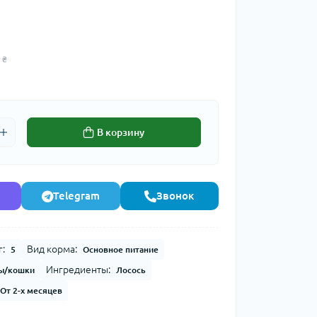
 ₴
В корзину
Telegram
Звонок
г:
Вид корма:
5
Основное питание
Ингредиенты:
ы/кошки
Лосось
От 2-х месяцев