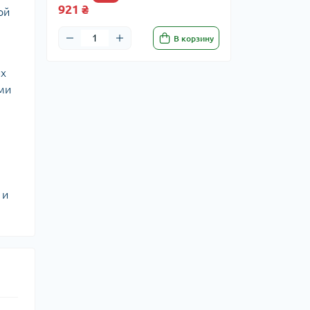
921 ₴
ой
В корзину
их
ами
 и