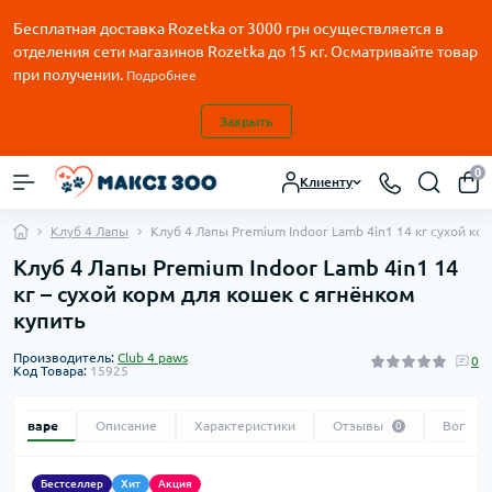
Бесплатная доставка Rozetka от
3000
грн осуществляется в
отделения сети магазинов Rozetka до 15 кг. Осматривайте товар
при получении.
Подробнее
Закрыть
0
Клиенту
Клуб 4 Лапы
Клуб 4 Лапы Premium Indoor Lamb 4in1 14 кг сухой ко
Клуб 4 Лапы Premium Indoor Lamb 4in1 14
кг – сухой корм для кошек с ягнёнком
купить
Производитель:
Club 4 paws
0
Код Товара:
15925
 о товаре
Описание
Характеристики
Отзывы
Вопрос
0
Бестселлер
Хит
Акция