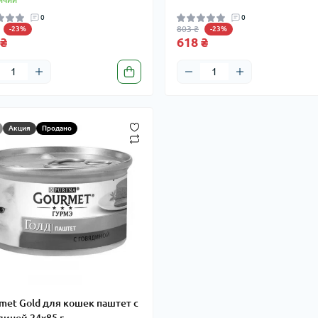
0
0
803 ₴
-23%
-23%
 ₴
618 ₴
Акция
Продано
met Gold для кошек паштет с