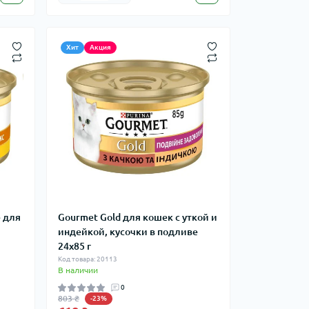
Хит
Акция
е для
Gourmet Gold для кошек с уткой и
индейкой, кусочки в подливе
24x85 г
Код товара: 20113
В наличии
0
803 ₴
-23%