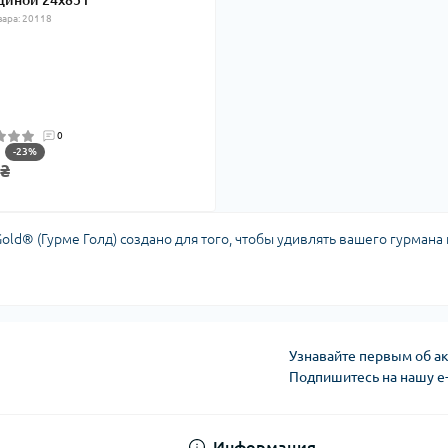
диной 24x85 г
вара: 20118
0
-23%
 ₴
Gold® (Гурме Голд) создано для того, чтобы удивлять вашего гурмана
Узнавайте первым об ак
Подпишитесь на нашу e
Публичная оферта
Информация