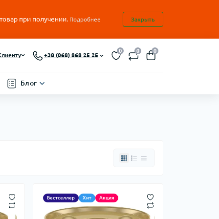
 товар при получении.
Подробнее
Закрыть
0
0
0
Клиенту
+38 (068) 868 25 25
Блог
Бестселлер
Хит
Акция