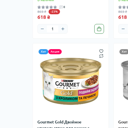
0
803 ₴
803 ₴
-23%
618 ₴
618
Хит
Акция
Хит
Gourmet Gold Двойное
Gour