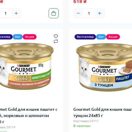
 ₴
618 ₴
тселлер
Хит
Акция
Бестселлер
Хит
Акция
met Gold для кошек паштет с
Gourmet Gold для кошек паш
й, морковью и шпинатом
тунцом 24x85 г
5 г
Код товара: 20117
В наличии
вара: 20114
ичии