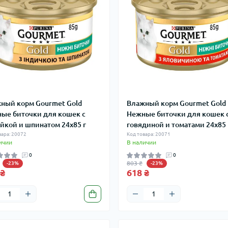
ный корм Gourmet Gold
Влажный корм Gourmet Gold
ые биточки для кошек с
Нежные биточки для кошек 
йкой и шпинатом 24x85 г
говядиной и томатами 24x85 
вара: 20072
Код товара: 20071
ичии
В наличии
0
0
803 ₴
-23%
-23%
 ₴
618 ₴