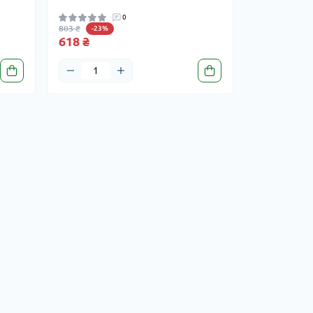
0
803 ₴
-23%
618 ₴