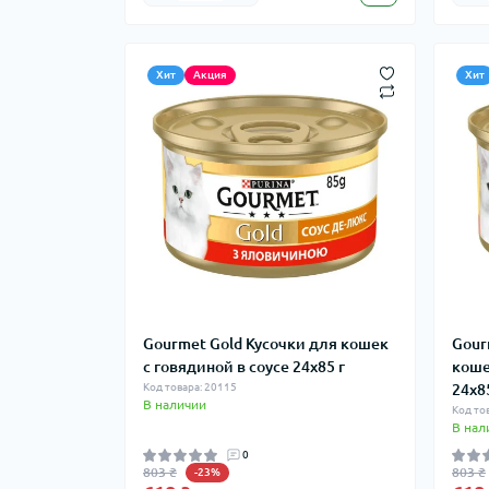
Хит
Акция
Хит
Gourmet Gold Кусочки для кошек
Gour
с говядиной в соусе 24x85 г
коше
Код товара: 20115
24x8
В наличии
Код то
В нал
0
803 ₴
803 ₴
-23%