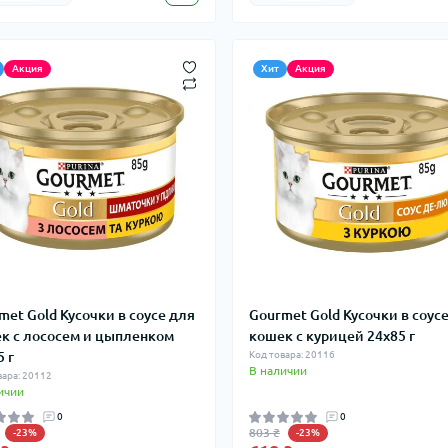
Акция
Хит
Акция
met Gold Кусочки в соусе для
Gourmet Gold Кусочки в соус
к с лососем и цыпленком
кошек с курицей 24x85 г
5 г
Код товара: 20116
В наличии
вара: 20112
ичии
0
0
803 ₴
-23%
-23%