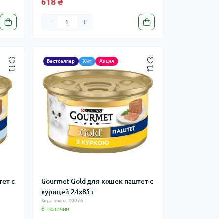
618 ₴
Бестселлер
Хит
Акция
тет с
Gourmet Gold для кошек паштет с
курицей 24x85 г
Код товара: 20076
В наличии