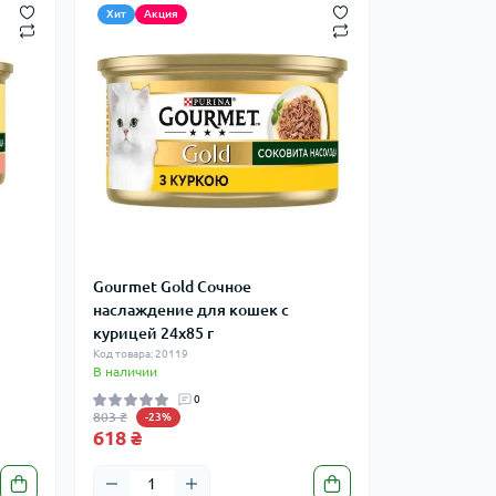
Хит
Акция
Gourmet Gold Сочное
наслаждение для кошек с
курицей 24x85 г
Код товара: 20119
В наличии
0
803 ₴
-23%
618 ₴