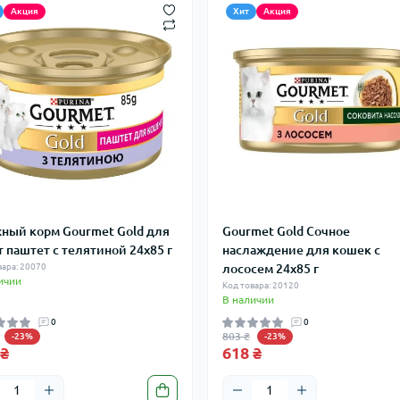
Акция
Хит
Акция
ный корм Gourmet Gold для
Gourmet Gold Сочное
т паштет с телятиной 24x85 г
наслаждение для кошек с
вара: 20070
лососем 24x85 г
ичии
Код товара: 20120
В наличии
0
0
803 ₴
-23%
-23%
 ₴
618 ₴