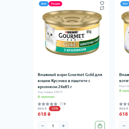
Хит
Акция
Хит
Влажный корм Gourmet Gold для
Влаж
кошек Кусочки в паштете с
котя
кроликом 24x85 г
Код то
В нал
Код товара: 20075
В наличии
0
803 ₴
803 ₴
-23%
618 ₴
618