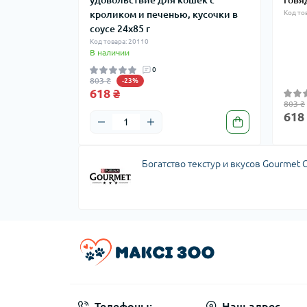
удовольствие для кошек с
говя
кроликом и печенью, кусочки в
Код то
соусе 24x85 г
Код товара: 20110
В наличии
0
803 ₴
-23%
618 ₴
803 ₴
618
Богатство текстур и вкусов Gourmet 
Телефоны:
Наш адрес