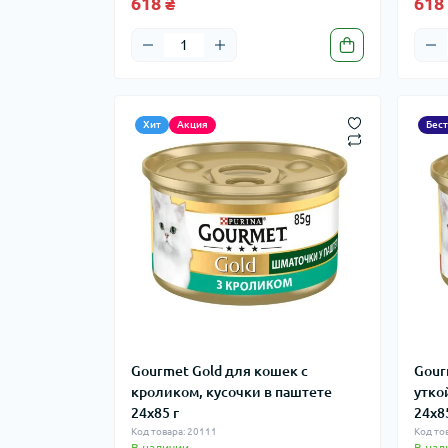
618 ₴
618
Хит
Акция
Бес
Gourmet Gold для кошек с
Gour
кроликом, кусочки в паштете
утко
24x85 г
24x8
Код товара: 20111
Код то
В наличии
В нал