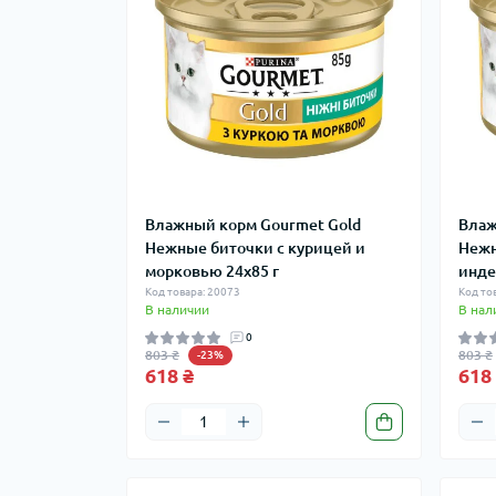
Влажный корм Gourmet Gold
Влаж
Нежные биточки с курицей и
Нежн
морковью 24x85 г
инде
Код товара: 20073
Код то
В наличии
В нал
0
803 ₴
803 ₴
-23%
618 ₴
618