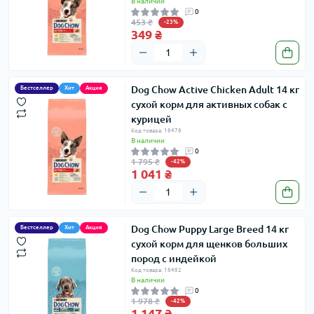
В наличии
0
453 ₴
-23%
349 ₴
Dog Chow Active Chicken Adult 14 кг
Бестселлер
Хит
Акция
сухой корм для активных собак с
курицей
Код товара: 18478
В наличии
0
1 795 ₴
-42%
1 041 ₴
Dog Chow Puppy Large Breed 14 кг
Бестселлер
Хит
Акция
сухой корм для щенков больших
пород с индейкой
Код товара: 18482
В наличии
0
1 978 ₴
-42%
1 147 ₴