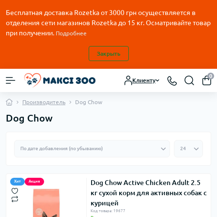
Бесплатная доставка Rozetka от
3000
грн осуществляется в
отделения сети магазинов Rozetka до 15 кг. Осматривайте товар
при получении.
Подробнее
Закрыть
0
Клиенту
Производитель
Dog Chow
Dog Chow
Dog Chow Active Chicken Adult 2.5
Хит
Акция
кг сухой корм для активных собак с
курицей
Код товара: 19677