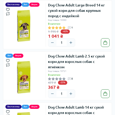
Dog Chow Adult Large Breed 14 кг
Бестселлер
Хит
Акция
сухой корм для собак крупных
пород с индейкой
Код товара: 18480
В наличии
1
1 795 ₴
-42%
1 041 ₴
Dog Chow Adult Lamb 2.5 кг сухой
Хит
Акция
корм для взрослых собак с
ягнёнком
Код товара: 19721
В наличии
0
477 ₴
-23%
367 ₴
Dog Chow Adult Lamb 14 кг сухой
Бестселлер
Хит
Акция
корм для взрослых собак с