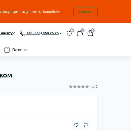
 товар при получении.
Подробнее
Закрыть
0
0
0
Клиенту
+38 (068) 868 25 25
Блог
нком
0