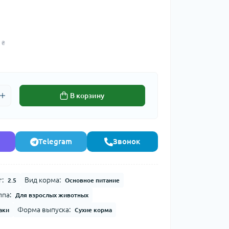
 ₴
В корзину
Telegram
Звонок
г:
Вид корма:
2.5
Основное питание
ппа:
Для взрослых животных
Форма выпуска:
аки
Сухие корма