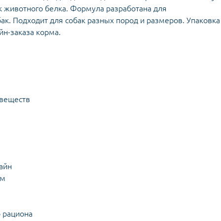
к животного белка. Формула разработана для
ак. Подходит для собак разных пород и размеров. Упаковка
йн-заказа корма.
 веществ
айн
ом
а
о рациона