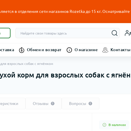
ляется в отделения сети магазинов Rozetka до 15 кг. Осматривайте
в
оставка
Обмен и возврат
О магазине
Контакты
м для взрослых собак с ягнёнком
сухой корм для взрослых собак с ягнё
теристики
Отзывы
Вопросы
0
0
В наличии