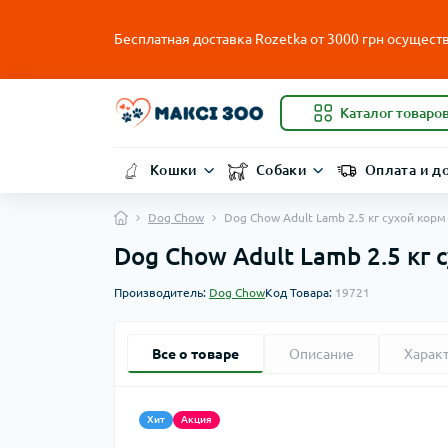
Бесплатная доставка Rozetka от
3000
грн осуществ
Каталог товаро
Кошки
Собаки
Оплата и д
Dog Chow
Dog Chow Adult Lamb 2.5 кг сухой кор
Dog Chow Adult Lamb 2.5 кг 
Производитель:
Dog Chow
Код Товара:
19721
Все о товаре
Описание
Харак
Хит
Акция