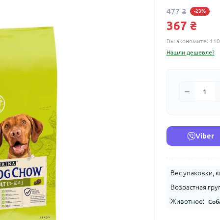
477 ₴
-23%
367 ₴
Вы экономите:
110
Нашли дешевле?
Viber
Вес упаковки, к
Возрастная гру
Животное:
Соб