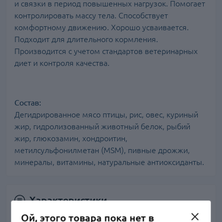
и связки в период повышенных нагрузок. Помогает
контролировать массу тела. Способствует
комфортному движению. Хорошо усваивается.
Подходит для длительного кормления.
Производится с учетом стандартов ветеринарных
диет и контроля качества.
Состав:
Дегидрированное мясо птицы, рис, овес, куриный
жир, гидролизованный животный белок, рыбий
жир, глюкозамин, хондроитин,
метилсульфонилметан (MSM), пивные дрожжи,
минералы, витамины, натуральные антиоксиданты.
Характеристики
Ой, этого товара пока нет в